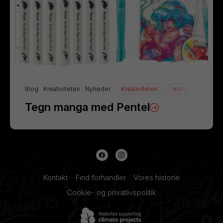
Blog
Kreativiteten
Nyheder
Kreativiteten
manga
Tegn
Tegn manga med Pentel
Kontakt
Find forhandler
Vores historie
Cookie- og privatlivspolitik