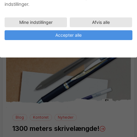
indstillinger.
Inspiration
Mine indstillinger
Afvis alle
Accepter alle
Blog
Kontoret
Nyheder
1300 meters skrivelængde!