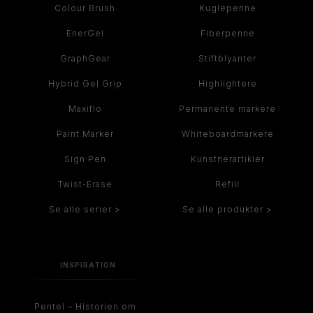
Colour Brush
Kuglepenne
EnerGel
Fiberpenne
GraphGear
Stiftblyanter
Hybrid Gel Grip
Highlightere
Maxiflo
Permanente markere
Paint Marker
Whiteboardmarkere
Sign Pen
Kunstnerartikler
Twist-Erase
Refill
Se alle serier >
Se alle produkter >
INSPIRATION
Pentel – Historien om