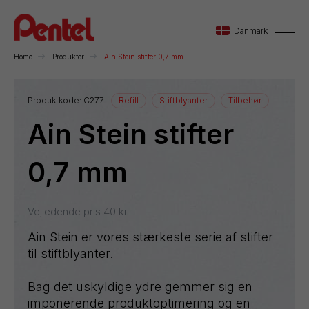
Danmark
Home
Produkter
Ain Stein stifter 0,7 mm
Danmark
Produktkode:
C277
Refill
Stiftblyanter
Tilbehør
Ain Stein stifter
Sverige
Norge
0,7 mm
Vejledende pris
40
kr
Ain Stein er vores stærkeste serie af stifter
til stiftblyanter.
Bag det uskyldige ydre gemmer sig en
imponerende produktoptimering og en