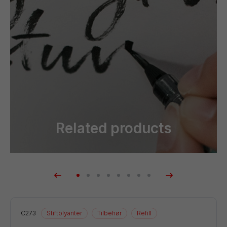
Related products
ill
C273
Stiftblyanter
Tilbehør
Refill