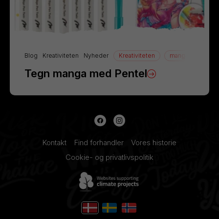
Blog
Kreativiteten
Nyheder
Kreativiteten
manga
Tegn
Tegn manga med Pentel
Kontakt
Find forhandler
Vores historie
Cookie- og privatlivspolitik