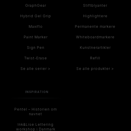
GraphGear
Stiftblyanter
Hybrid Gel Grip
Highlightere
Maxiflo
Permanente markere
Paint Marker
Whiteboardmarkere
Sign Pen
Kunstnerartikler
Twist-Erase
Refill
Se alle serier >
Se alle produkter >
INSPIRATION
Pentel – Historien om
navnet
Ink&Lise Lettering
workshop i Danmark