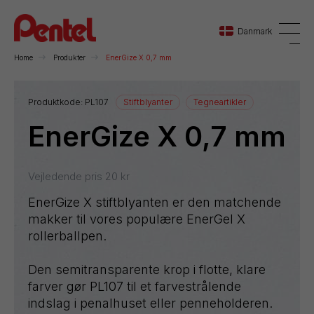
Danmark
Home
Produkter
EnerGize X 0,7 mm
Danmark
Produktkode:
PL107
Stiftblyanter
Tegneartikler
EnerGize X 0,7 mm
Sverige
Norge
Vejledende pris
20
kr
EnerGize X stiftblyanten er den matchende
makker til vores populære EnerGel X
rollerballpen.
Den semitransparente krop i flotte, klare
farver gør PL107 til et farvestrålende
indslag i penalhuset eller penneholderen.