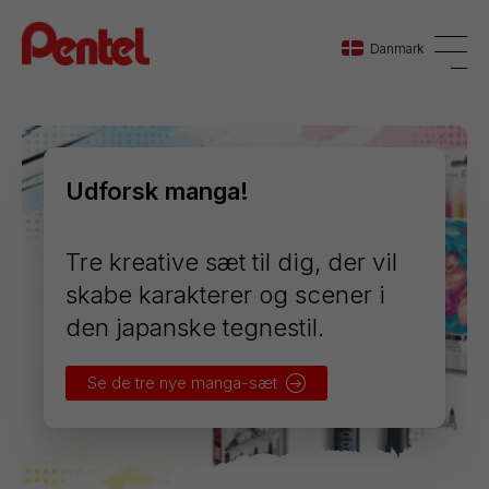
Danmark
Danmark
Udforsk manga!
Sverige
Norge
Tre kreative sæt til dig, der vil
skabe karakterer og scener i
den japanske tegnestil.
Se de tre nye manga-sæt