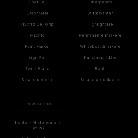
EnerGel
Fiberpenne
GraphGear
Stiftblyanter
Hybrid Gel Grip
Highlightere
Maxiflo
Permanente markere
Paint Marker
Whiteboardmarkere
Sign Pen
Kunstnerartikler
Twist-Erase
Refill
Se alle serier >
Se alle produkter >
INSPIRATION
Pentel – Historien om
navnet