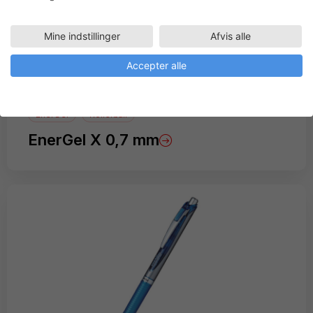
Mine indstillinger
Afvis alle
Accepter alle
EnerGel
Rollerball
EnerGel X 0,7 mm