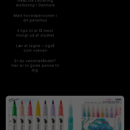
Ink&Lise Lettering
workshop i Danmark
Mød hovedpersonen i
dit penalhus
3 tips til at få mest
muligt ud af studiet
Lær at tegne – også
som voksen
Er du venstrehåndet?
Her er to gode penne til
dig.