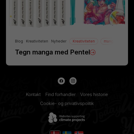
Blog
Kreativiteten
Nyheder
Kreativiteten
manga
Tegn
Tegn manga med Pentel
Kontakt
Find forhandler
Vores historie
Cookie- og privatlivspolitik