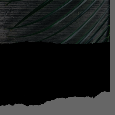
Sign
Pen
Twist-
Erase
Wet
Erase
WHITE