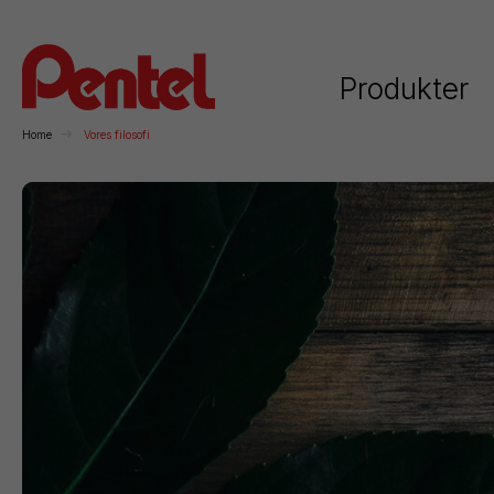
Produkter
Home
Vores filosofi
Kategorier
Rollerball
Kuglepenne
Stiftblyanter
H
Permanente
Whiteboard
Kunstnerartikler
F