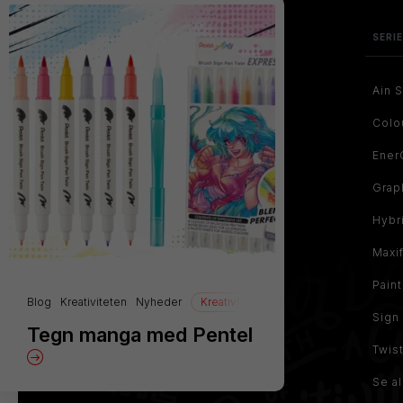
SERI
Ain S
Colo
Ener
Grap
Hybr
Maxi
Pain
Blog
Kreativiteten
Nyheder
Kreativiteten
manga
Tegning
Sign
Tegn manga med Pentel
Twis
Se al