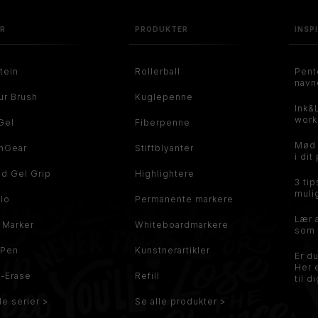
ER
PRODUKTER
INSP
tein
Rollerball
Pent
navn
ur Brush
Kuglepenne
Ink&
work
Gel
Fiberpenne
Mød
hGear
Stiftblyanter
i dit
id Gel Grip
Highlightere
3 tip
mulig
flo
Permanente markere
Lær 
t Marker
Whiteboardmarkere
som 
 Pen
Kunstnerartikler
Er d
Her 
t-Erase
Refill
til di
le serier >
Se alle produkter >