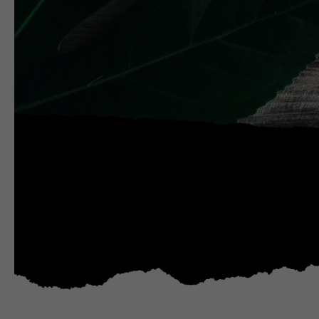
markere
Blister
Tilbehør
Refills