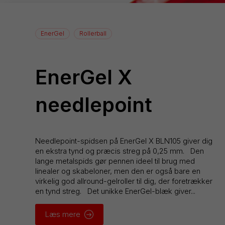
EnerGel
Rollerball
EnerGel X
needlepoint
Needlepoint-spidsen på EnerGel X BLN105 giver dig
en ekstra tynd og præcis streg på 0,25 mm. Den
lange metalspids gør pennen ideel til brug med
linealer og skabeloner, men den er også bare en
virkelig god allround-gelroller til dig, der foretrækker
en tynd streg. Det unikke EnerGel-blæk giver...
Læs mere