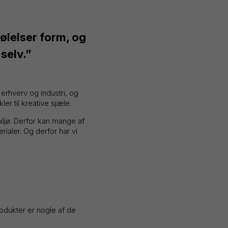
følelser form, og
selv.”
erhverv og industri, og
er til kreative sjæle.
miljø. Derfor kan mange af
aler. Og derfor har vi
rodukter er nogle af de