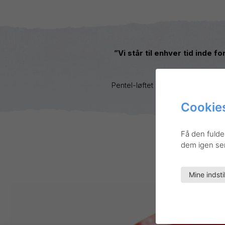
”Vi står til enhver tid inde f
Pentel-løftet
Cookies
Få den fulde
dem igen sene
Mine indsti