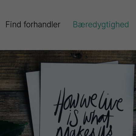
Find forhandler
Bæredygtighed
Pentel har fokus på bæredygtighe
Serier
Pentels miljøpolitik
Ain
Pentel og FN’s verdensmål
Stein
Colour
Genanvendt plast
Brush
ighlighters
Energel
Dokumentation
EnerGize
Floatune
iberpenne