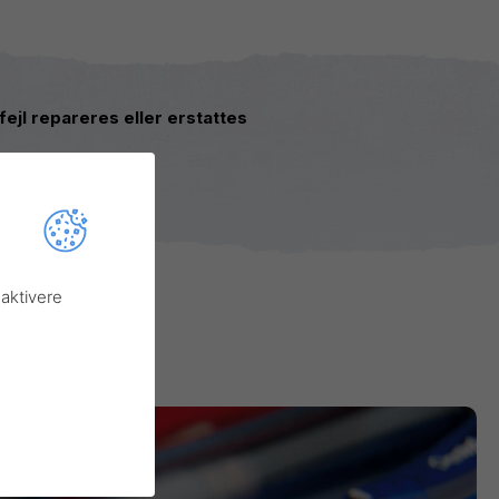
sfejl repareres eller erstattes
aktivere