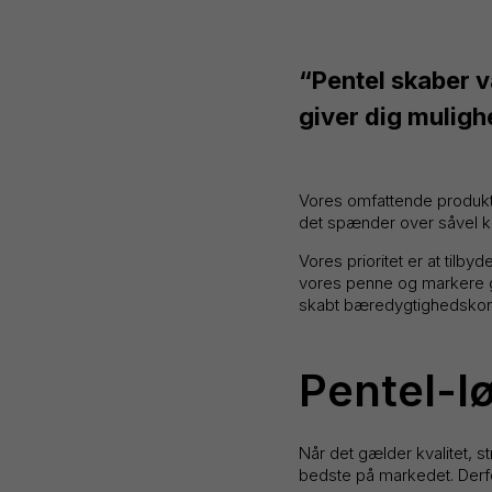
“Pentel skaber væ
giver dig muligh
Vores omfattende produkts
det spænder over såvel kla
Vores prioritet er at tilby
vores penne og markere ge
skabt bæredygtighedskon
Pentel-lø
Når det gælder kvalitet, s
bedste på markedet. Derfor