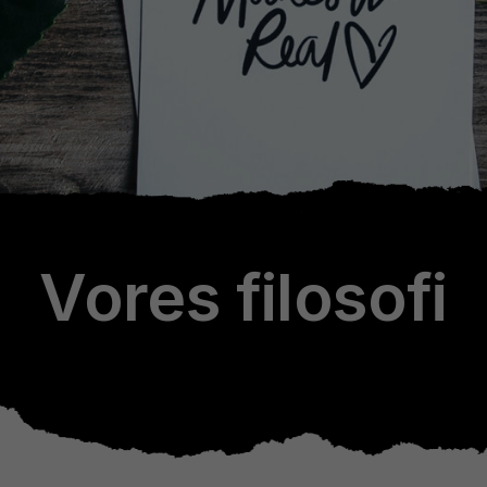
Graphgear
Handy-
line
Hybrid
iZee
Mattehop
Vores filosofi
Alle produkter