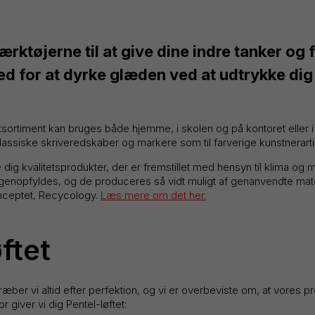
rktøjerne til at give dine indre tanker og 
ed for at dyrke glæden ved at udtrykke dig 
ortiment kan bruges både hjemme, i skolen og på kontoret eller i 
ssiske skriveredskaber og markere som til farverige kunstnerartikl
de dig kvalitetsprodukter, der er fremstillet med hensyn til klima og 
nopfyldes, og de produceres så vidt muligt af genanvendte materi
ceptet, Recycology.
Læs mere om det her.
ftet
træber vi altid efter perfektion, og vi er overbeviste om, at vores p
 giver vi dig Pentel-løftet: