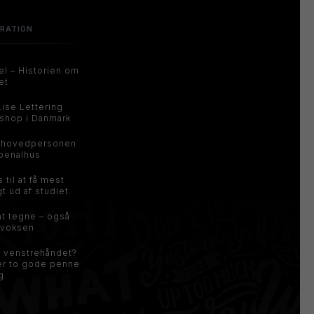
IRATION
el – Historien om
et
Lise Lettering
shop i Danmark
 hovedpersonen
 penalhus
s til at få mest
t ud af studiet
at tegne – også
voksen
u venstrehåndet?
er to gode penne
g.