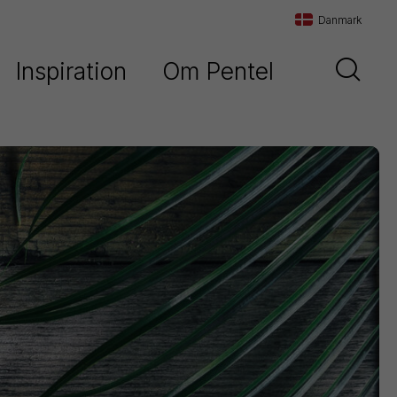
Danmark
Inspiration
Om Pentel
Danmark
d
Vores historie
Sverige
Vores filosofi
Norge
Maxiflo
Kontakt os
Orenz
Paint
Marker
Pentel
Arts
Pointliner