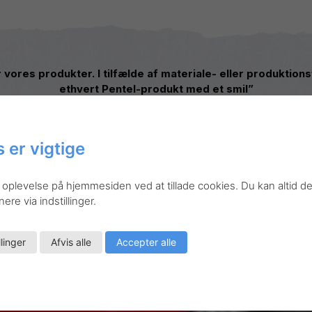
or vores produkter. I tilfælde af materiale- eller produktion
ethvert Pentel-produkt med et smil”
 er vigtige
 oplevelse på hjemmesiden ved at tillade cookies. Du kan altid de
re via indstillinger.
llinger
Afvis alle
Accepter alle