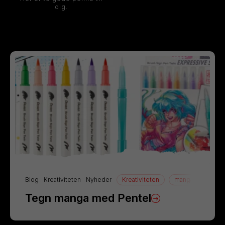
dig.
Blog
Kreativiteten
Nyheder
Kreativiteten
manga
Tegn
Tegn manga med Pentel