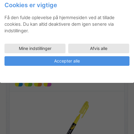
Cookies er vigtige
Gå til produktet
Få den fulde oplevelse på hjemmesiden ved at tillade
cookies. Du kan altid deaktivere dem igen senere via
indstillinger.
Mine indstillinger
Afvis alle
SLW8
Highlightere
Twin Checker highlighter
Accepter alle
Stregbredde:
1 mm - 3,5 mm