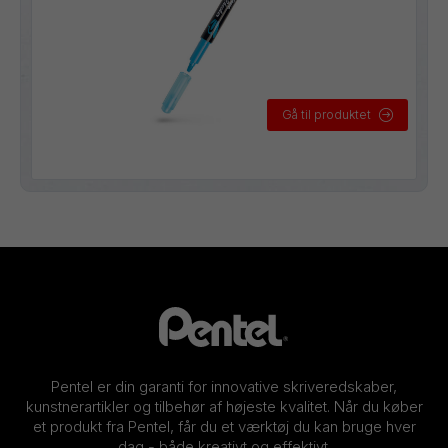
Gå til produktet
Pentel er din garanti for innovative skriveredskaber,
kunstnerartikler og tilbehør af højeste kvalitet. Når du køber
et produkt fra Pentel, får du et værktøj du kan bruge hver
dag - både kreativt og effektivt.