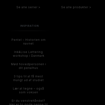
Se alle serier >
Se alle produkter >
INSPIRATION
Pentel – Historien om
navnet
Ink&Lise Lettering
workshop i Danmark
Mød hovedpersonen i
dit penalhus
3 tips til at få mest
muligt ud af studiet
Lær at tegne – også
som voksen
Er du venstrehåndet?
Her er to gode penne til