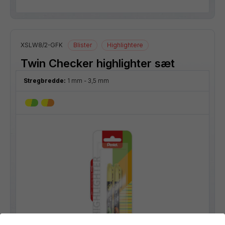
XSLW8/2-GFK
Blister
Highlightere
Twin Checker highlighter sæt
Stregbredde:
1 mm - 3,5 mm