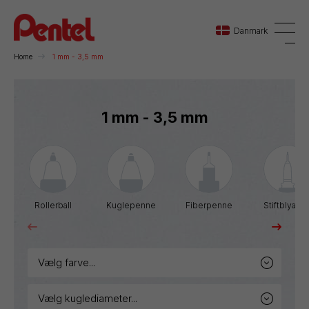
Danmark
Home
1 mm - 3,5 mm
Danmark
1 mm - 3,5 mm
Sverige
Norge
Rollerball
Kuglepenne
Fiberpenne
Stiftblyante
vælg farve...
vælg kuglediameter...