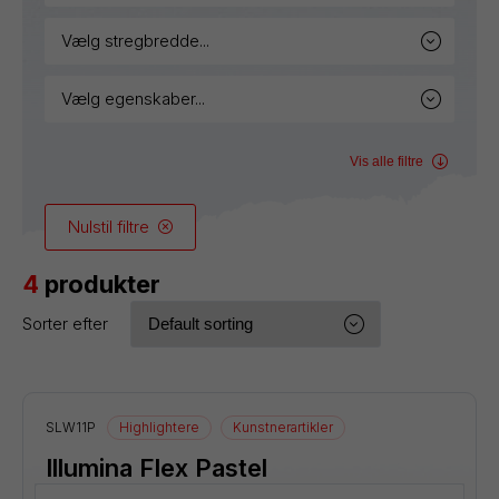
vælg stregbredde...
vælg egenskaber...
Vis alle filtre
Nulstil filtre
4
produkter
Sorter efter
SLW11P
Highlightere
Kunstnerartikler
Illumina Flex Pastel