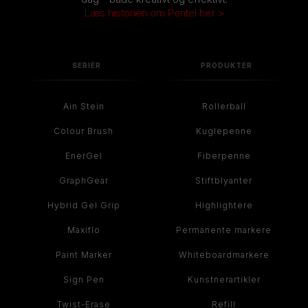
Læs historien om Pentel her >
SERIER
PRODUKTER
Ain Stein
Rollerball
Colour Brush
Kuglepenne
EnerGel
Fiberpenne
GraphGear
Stiftblyanter
Hybrid Gel Grip
Highlightere
Maxiflo
Permanente markere
Paint Marker
Whiteboardmarkere
Sign Pen
Kunstnerartikler
Twist-Erase
Refill