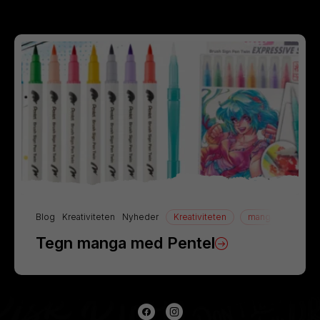
Blog
Kreativiteten
Nyheder
Kreativiteten
manga
Tegn
Tegn manga med Pentel