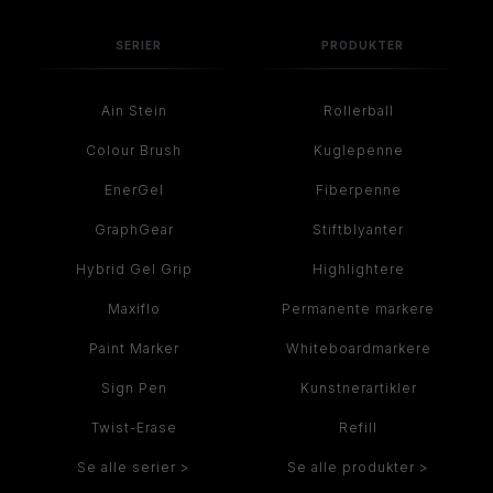
SERIER
PRODUKTER
Ain Stein
Rollerball
Colour Brush
Kuglepenne
EnerGel
Fiberpenne
GraphGear
Stiftblyanter
Hybrid Gel Grip
Highlightere
Maxiflo
Permanente markere
Paint Marker
Whiteboardmarkere
Sign Pen
Kunstnerartikler
Twist-Erase
Refill
Se alle serier >
Se alle produkter >