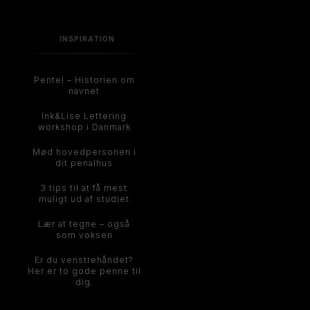
INSPIRATION
Pentel – Historien om
navnet
Ink&Lise Lettering
workshop i Danmark
Mød hovedpersonen i
dit penalhus
3 tips til at få mest
muligt ud af studiet
Lær at tegne – også
som voksen
Er du venstrehåndet?
Her er to gode penne til
dig.