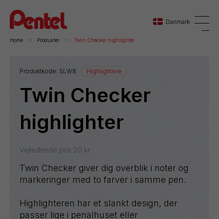
Danmark
Home
Produkter
Twin Checker highlighter
Danmark
Produktkode:
SLW8
Highlightere
Twin Checker
Sverige
Norge
highlighter
Vejledende pris
20
kr
Twin Checker giver dig overblik i noter og
markeringer med to farver i samme pen.
Highlighteren har et slankt design, der
passer lige i penalhuset eller