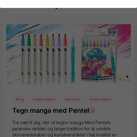
Inspiration
Blog
Kreativiteten
Nyheder
Kreativiteten
manga
Tegn manga med Pentel
Tre sæt til dig, der vil tegne manga Med Pentels
japanske rødder og lange tradition for at udvikle
skriveredskaber og kunstnerartikler i høj kvalitet er