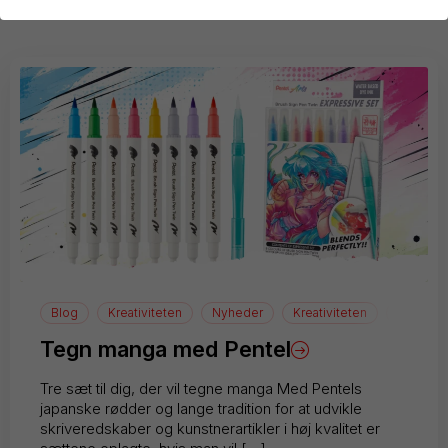
Blog
Kreativiteten
Nyheder
Kreativiteten
manga
Tegn manga med Pentel
Tre sæt til dig, der vil tegne manga Med Pentels
japanske rødder og lange tradition for at udvikle
skriveredskaber og kunstnerartikler i høj kvalitet er