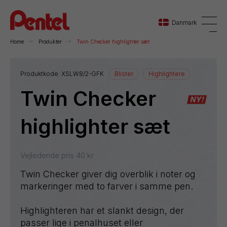
Danmark
Home
Produkter
Twin Checker highlighter sæt
Danmark
Produktkode:
XSLW8/2-GFK
Blister
Highlightere
Twin Checker
Sverige
Norge
highlighter sæt
Vejledende pris
40
kr
Twin Checker giver dig overblik i noter og
markeringer med to farver i samme pen.
Highlighteren har et slankt design, der
passer lige i penalhuset eller