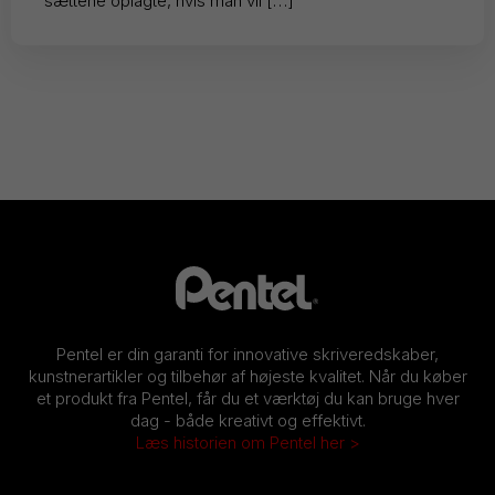
sættene oplagte, hvis man vil […]
Pentel er din garanti for innovative skriveredskaber,
kunstnerartikler og tilbehør af højeste kvalitet. Når du køber
et produkt fra Pentel, får du et værktøj du kan bruge hver
dag - både kreativt og effektivt.
Læs historien om Pentel her >