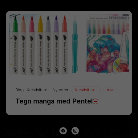
Blog
Kreativiteten
Nyheder
Kreativiteten
manga
Tegn
Tegn manga med Pentel