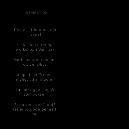
INSPIRATION
Pentel – Historien om
navnet
Ink&Lise Lettering
workshop i Danmark
Mød hovedpersonen i
dit penalhus
3 tips til at få mest
muligt ud af studiet
Lær at tegne – også
som voksen
Er du venstrehåndet?
Her er to gode penne til
dig.