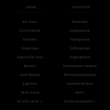
SERIER
PRODUKTER
Ain Stein
Rollerball
Colour Brush
Kuglepenne
EnerGel
Fiberpenne
GraphGear
Stiftblyanter
Hybrid Gel Grip
Highlightere
Maxiflo
Permanente markere
Paint Marker
Whiteboardmarkere
Sign Pen
Kunstnerartikler
Twist-Erase
Refill
Se alle serier >
Se alle produkter >