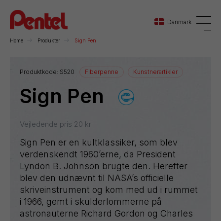
Danmark
Home
Produkter
Sign Pen
Danmark
Produktkode:
S520
Fiberpenne
Kunstnerartikler
Sign Pen
Sverige
Norge
Vejledende pris
20
kr
Sign Pen er en kultklassiker, som blev
verdenskendt 1960’erne, da President
Lyndon B. Johnson brugte den. Herefter
blev den udnævnt til NASA’s officielle
skriveinstrument og kom med ud i rummet
i 1966, gemt i skulderlommerne på
astronauterne Richard Gordon og Charles