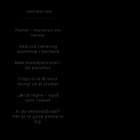
INSPIRATION
Pentel – Historien om
navnet
Ink&Lise Lettering
workshop i Danmark
Mød hovedpersonen i
dit penalhus
3 tips til at få mest
muligt ud af studiet
Lær at tegne – også
som voksen
Er du venstrehåndet?
Her er to gode penne til
dig.