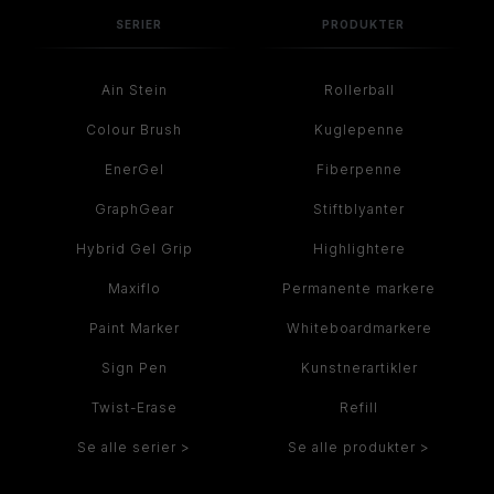
SERIER
PRODUKTER
Ain Stein
Rollerball
Colour Brush
Kuglepenne
EnerGel
Fiberpenne
GraphGear
Stiftblyanter
Hybrid Gel Grip
Highlightere
Maxiflo
Permanente markere
Paint Marker
Whiteboardmarkere
Sign Pen
Kunstnerartikler
Twist-Erase
Refill
Se alle serier >
Se alle produkter >