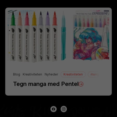
Blog
Kreativiteten
Nyheder
Kreativiteten
manga
Tegn
Tegn manga med Pentel