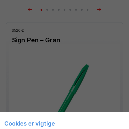
S520-D
Sign Pen – Grøn
Cookies er vigtige