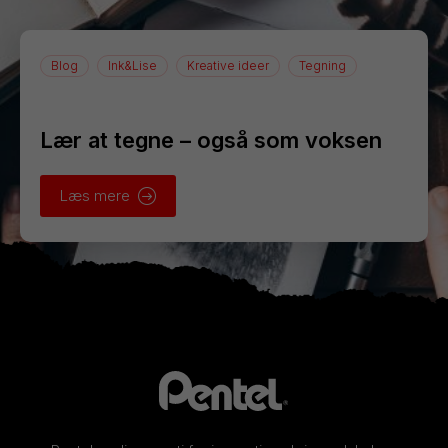
Blog
Ink&Lise
Kreative ideer
Tegning
Lær at tegne – også som voksen
Læs mere