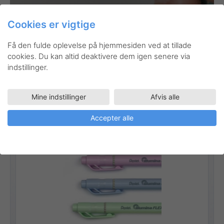
Cookies er vigtige
Få den fulde oplevelse på hjemmesiden ved at tillade
cookies. Du kan altid deaktivere dem igen senere via
Tegneartikler
SLW11P-6
Highlightere
Kunstnerartikler
indstillinger.
Illumina Flex Pastel sæt
Mine indstillinger
Afvis alle
Stregbredde:
1 mm - 3,5 mm
Accepter alle