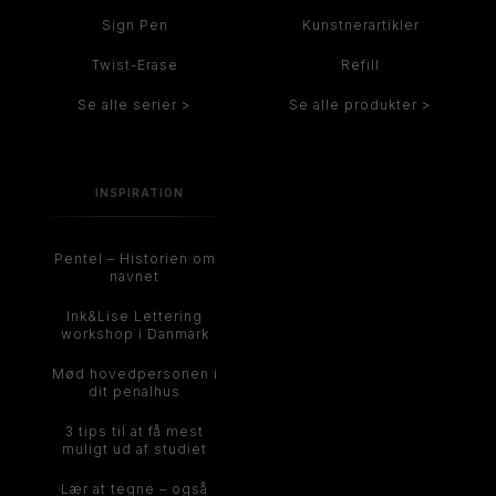
Sign Pen
Kunstnerartikler
Twist-Erase
Refill
Se alle serier >
Se alle produkter >
INSPIRATION
Pentel – Historien om
navnet
Ink&Lise Lettering
workshop i Danmark
Mød hovedpersonen i
dit penalhus
3 tips til at få mest
muligt ud af studiet
Lær at tegne – også