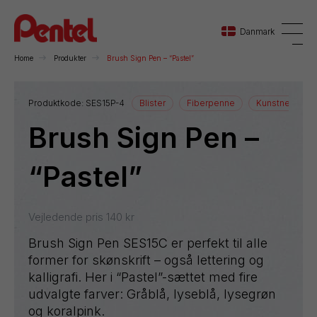
Danmark
Home
Produkter
Brush Sign Pen – “Pastel”
Danmark
Produktkode:
SES15P-4
Blister
Fiberpenne
Kunstnerartikle
Brush Sign Pen –
Sverige
Norge
“Pastel”
Vejledende pris
140
kr
Brush Sign Pen SES15C er perfekt til alle
former for skønskrift – også lettering og
kalligrafi. Her i “Pastel”-sættet med fire
udvalgte farver: Gråblå, lyseblå, lysegrøn
og koralpink.