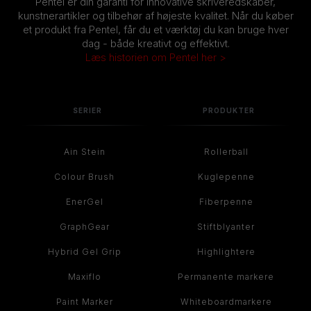
Pentel er din garanti for innovative skriveredskaber,
kunstnerartikler og tilbehør af højeste kvalitet. Når du køber
et produkt fra Pentel, får du et værktøj du kan bruge hver
dag - både kreativt og effektivt.
Læs historien om Pentel her >
SERIER
PRODUKTER
Ain Stein
Rollerball
Colour Brush
Kuglepenne
EnerGel
Fiberpenne
GraphGear
Stiftblyanter
Hybrid Gel Grip
Highlightere
Maxiflo
Permanente markere
Paint Marker
Whiteboardmarkere