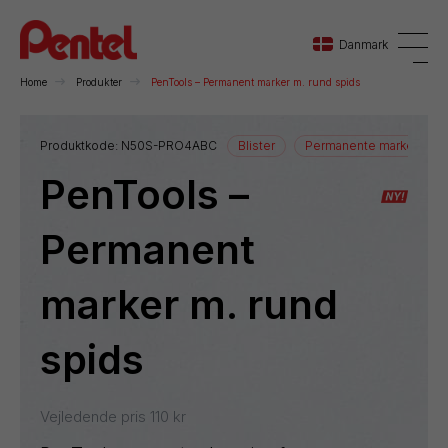
Danmark
Home
Produkter
PenTools – Permanent marker m. rund spids
Danmark
Produktkode:
N50S-PRO4ABC
Blister
Permanente markere
PenTools –
Sverige
Norge
Permanent
marker m. rund
spids
Vejledende pris
110
kr