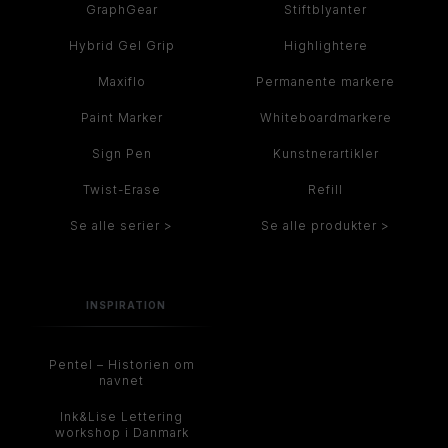
GraphGear
Stiftblyanter
Hybrid Gel Grip
Highlightere
Maxiflo
Permanente markere
Paint Marker
Whiteboardmarkere
Sign Pen
Kunstnerartikler
Twist-Erase
Refill
Se alle serier >
Se alle produkter >
INSPIRATION
Pentel – Historien om
navnet
Ink&Lise Lettering
workshop i Danmark