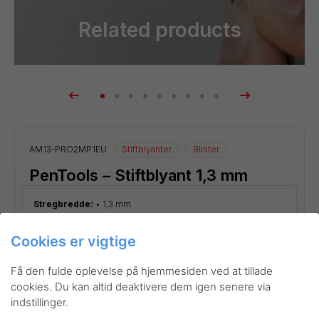
Related products
Blister
AM13-PRO2MP1EU
Stiftblyanter
Blister
PenTools – Stiftblyant 1,3 mm
Stregbredde:
1,3 mm
Cookies er vigtige
Få den fulde oplevelse på hjemmesiden ved at tillade
cookies. Du kan altid deaktivere dem igen senere via
indstillinger.