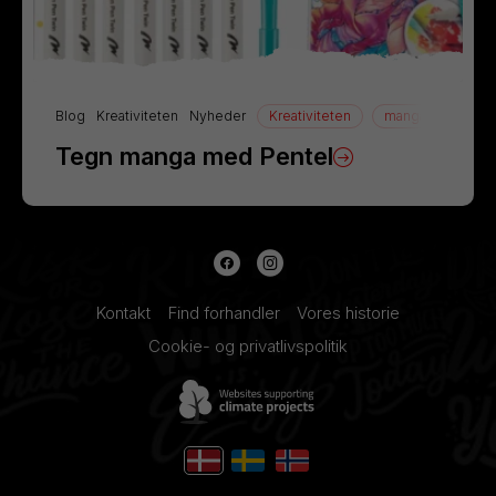
Blog
Kreativiteten
Nyheder
Kreativiteten
manga
Tegn
Tegn manga med Pentel
Kontakt
Find forhandler
Vores historie
Cookie- og privatlivspolitik