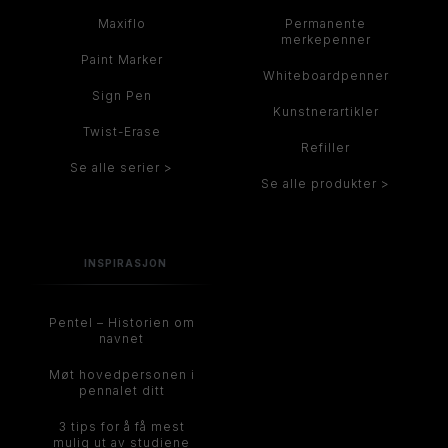
Maxiflo
Permanente
merkepenner
Paint Marker
Whiteboardpenner
Sign Pen
Kunstnerartikler
Twist-Erase
Refiller
Se alle serier >
Se alle produkter >
INSPIRASJON
Pentel – Historien om
navnet
Møt hovedpersonen i
pennalet ditt
3 tips for å få mest
mulig ut av studiene