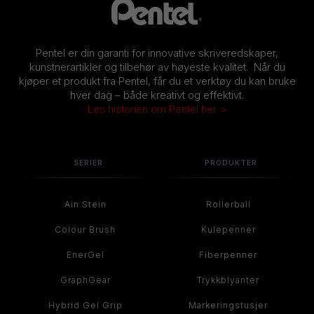
Pentel er din garanti for innovative skriveredskaper,
kunstnerartikler og tilbehør av høyeste kvalitet. Når du
kjøper et produkt fra Pentel, får du et verktøy du kan bruke
hver dag – både kreativt og effektivt.
Les historien om Pentel her >
SERIER
PRODUKTER
Ain Stein
Rollerball
Colour Brush
Kulepenner
EnerGel
Fiberpenner
GraphGear
Trykkblyanter
Hybrid Gel Grip
Markeringstusjer