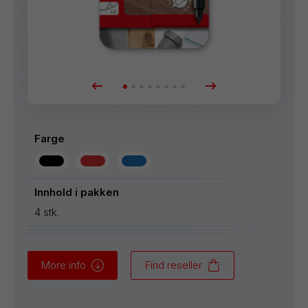
Farge
Innhold i pakken
4 stk.
More info
Find reseller