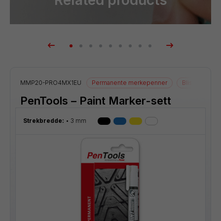
MMP20-PRO4MX1EU
Permanente merkepenner
Blister
PenTools – Paint Marker-sett
Strekbredde:
3 mm