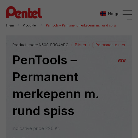
Norge
Hjem
Produkter
PenTools – Permanent merkepenn m. rund spiss
Danmark
Product code:
N50S-PRO4ABC
Blister
Permanente merkepen
PenTools –
Sverige
Norge
Permanent
merkepenn m.
rund spiss
Indicative price
220
Kr.