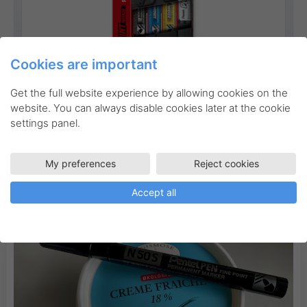
Cookies are important
Go to product
Get the full website experience by allowing cookies on the
website. You can always disable cookies later at the cookie
settings panel.
My preferences
Reject cookies
Inspiration
Accept all