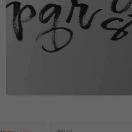
CH13-HB
Tilbehør
Refill