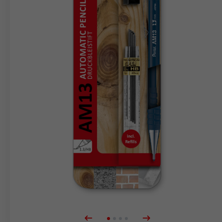
markere
Blister
Tilbehør
Refills