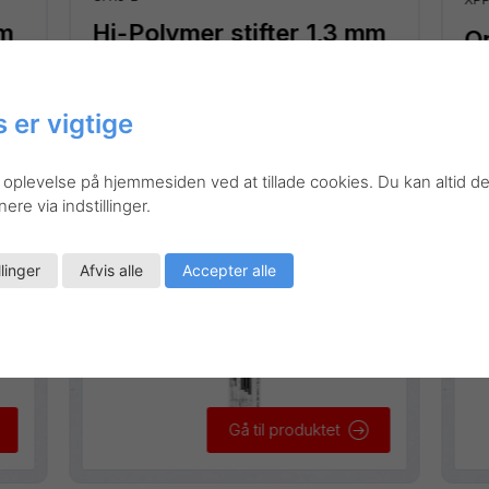
mm
Hi-Polymer stifter 1,3 mm
Or
– B
St
 er vigtige
 oplevelse på hjemmesiden ved at tillade cookies. Du kan altid de
re via indstillinger.
llinger
Afvis alle
Accepter alle
Gå til produktet