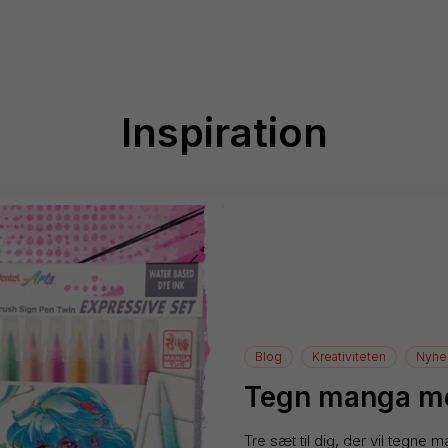
Inspiration
Blog
Kreativiteten
Nyhe
Tegn manga me
Tre sæt til dig, der vil tegne