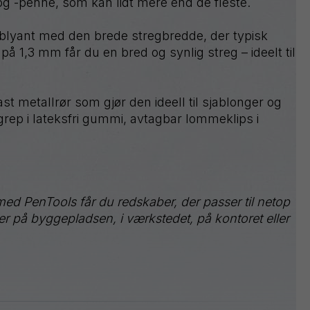
og -penne, som kan lidt mere end de fleste.
Sign
Pen
tblyant med den brede stregbredde, der typisk
Twist-
Erase
 1,3 mm får du en bred og synlig streg – ideelt til
Wet
Erase
WHITE
st metallrør som gjør den ideell til sjablonger og
grep i lateksfri gummi, avtagbar lommeklips i
med PenTools får du redskaber, der passer til netop
r på byggepladsen, i værkstedet, på kontoret eller