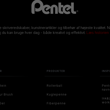
ve skriveredskaber, kunstnerartikler og tilbehør af højeste kvalitet. 
j du kan bruge hver dag - både kreativt og effektivt.
Læs historien
ER
PRODUKTER
INSP
tein
Rollerball
Pent
navn
ur Brush
Kuglepenne
Ink&
work
Gel
Fiberpenne