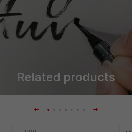
Related products
CH13-B
XPP