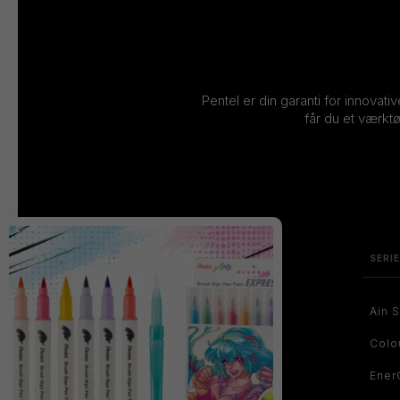
Pentel er din garanti for innovati
får du et værktø
SERI
Ain S
Colo
Ener