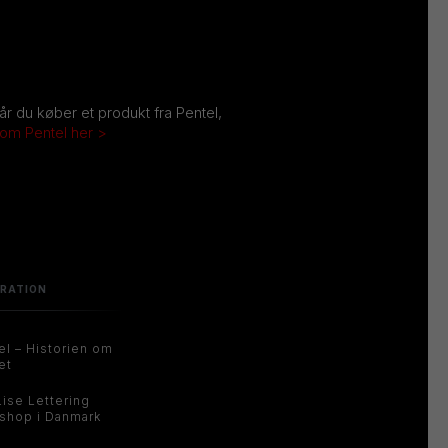
Når du køber et produkt fra Pentel,
 om Pentel her >
IRATION
el – Historien om
et
Lise Lettering
shop i Danmark