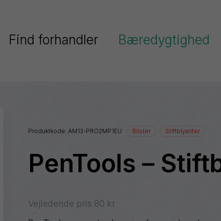
Find forhandler
Bæredygtighed
Pentel har fokus på bæredygtighe
Serier
Pentels miljøpolitik
Ain
Pentel og FN’s verdensmål
Stein
Produktkode:
AM13-PRO2MP1EU
Blister
Stiftblyanter
Colour
Genanvendt plast
Brush
PenTools – Stift
ighlighters
Energel
Dokumentation
EnerGize
Floatune
Vejledende pris
80
kr
iberpenne