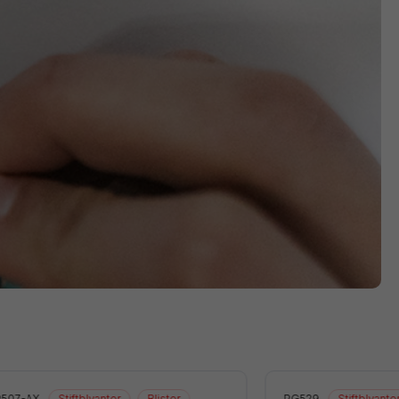
507-AX
Stiftblyanter
Blister
PG529
Stiftblyante