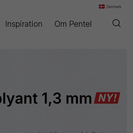
Danmark
Inspiration
Om Pentel
Danmark
d
Vores historie
Sverige
Vores filosofi
Norge
Maxiflo
Kontakt os
Orenz
blyant 1,3 mm
Paint
Marker
Pentel
Arts
Pointliner