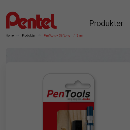
Produkter
Home
Produkter
PenTools – Stiftblyant 1,3 mm
Kategorier
Rollerball
Kuglepenne
Stiftblyanter
H
Permanente
Whiteboard
Kunstnerartikler
F