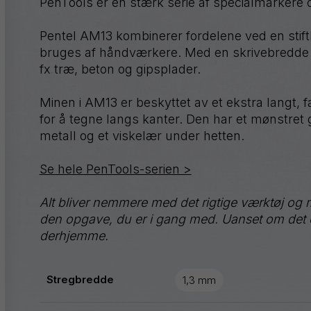
PenTools er en stærk serie af specialmarkere 
Graphgear
Pentel AM13 kombinerer fordelene ved en stif
Handy-
line
bruges af håndværkere. Med en skrivebredde på
Hybrid
fx træ, beton og gipsplader.
iZee
Minen i AM13 er beskyttet av et ekstra langt, fa
for å tegne langs kanter. Den har et mønstret 
Mattehop
metall og et viskelær under hetten.
Se hele PenTools-serien >
Alt bliver nemmere med det rigtige værktøj og 
Alle produkter
den opgave, du er i gang med. Uanset om det e
derhjemme.
Stregbredde
1,3 mm