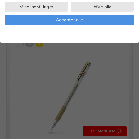
Mine indstillinger
Afvis alle
K118M
Kunstnerartikler
Rollerball
Hybrid Gel Grip
Accepter alle
Stregbredde:
0,4 mm
Gå til produktet