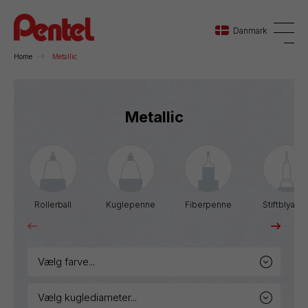
Danmark
Home
Metallic
Danmark
Metallic
Sverige
Norge
Rollerball
Kuglepenne
Fiberpenne
Stiftblyante
vælg farve...
vælg kuglediameter...