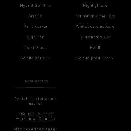
Hybrid Gel Grip
Highlightere
Maxiflo
Permanente markere
Paint Marker
Whiteboardmarkere
Sign Pen
Kunstnerartikler
Twist-Erase
Refill
Se alle serier >
Se alle produkter >
INSPIRATION
Pentel – Historien om
navnet
Ink&Lise Lettering
workshop i Danmark
Mød hovedpersonen i