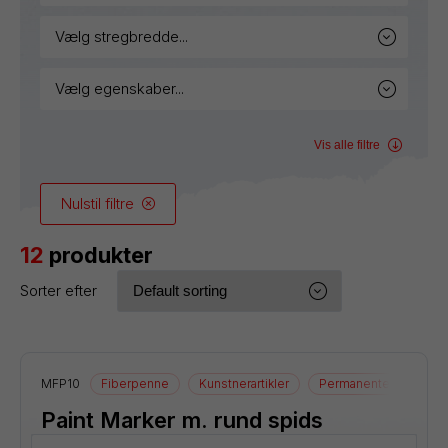
vælg stregbredde...
vælg egenskaber...
Vis alle filtre
Nulstil filtre
12
produkter
Sorter efter
MFP10
Fiberpenne
Kunstnerartikler
Permanente markere
Paint Marker m. rund spids