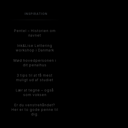
INSPIRATION
Pentel – Historien om
navnet
Ink&Lise Lettering
workshop i Danmark
Mød hovedpersonen i
dit penalhus
3 tips til at få mest
muligt ud af studiet
Lær at tegne – også
som voksen
Er du venstrehåndet?
Her er to gode penne til
dig.