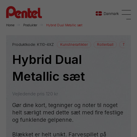
Danmark
Home
Produkter
Hybrid Dual Metallic sæt
Danmark
Produktkode:
K110-4XZ
Kunstnerartikler
Rollerball
Tegneart
Hybrid Dual
Sverige
Norge
Metallic sæt
Vejledende pris
120
kr
Gør dine kort, tegninger og noter til noget
helt særligt med dette sæt med fire festlige
og funklende gelpenne.
Blækket er helt unikt. Farvespillet på