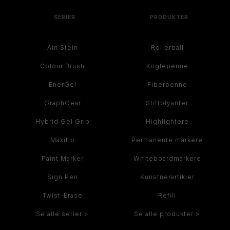
SERIER
PRODUKTER
Ain Stein
Rollerball
Colour Brush
Kuglepenne
EnerGel
Fiberpenne
GraphGear
Stiftblyanter
Hybrid Gel Grip
Highlightere
Maxiflo
Permanente markere
Paint Marker
Whiteboardmarkere
Sign Pen
Kunstnerartikler
Twist-Erase
Refill
Se alle serier >
Se alle produkter >