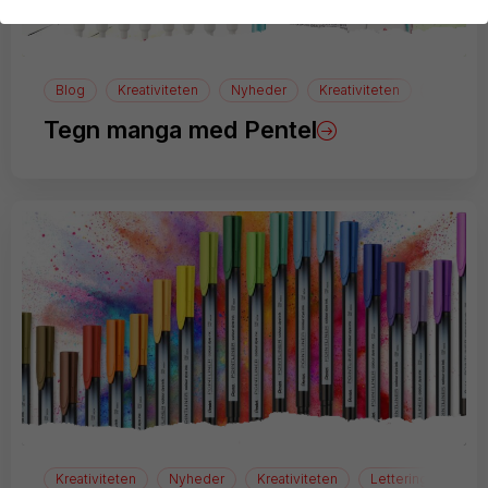
Blog
Kreativiteten
Nyheder
Kreativiteten
manga
Tegn manga med Pentel
Kreativiteten
Nyheder
Kreativiteten
Lettering