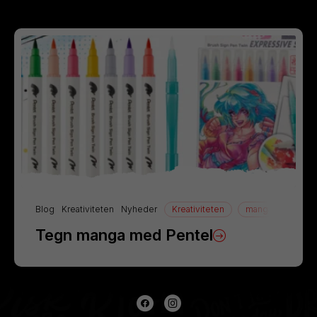
Blog
Kreativiteten
Nyheder
Kreativiteten
manga
Tegn
Tegn manga med Pentel