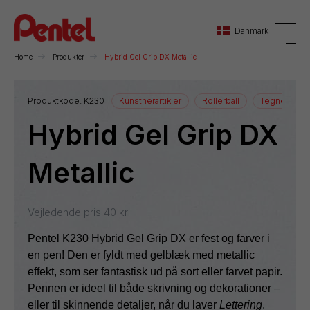
Danmark
Home
Produkter
Hybrid Gel Grip DX Metallic
Danmark
Produktkode:
K230
Kunstnerartikler
Rollerball
Tegneartikle
Hybrid Gel Grip DX
Sverige
Norge
Metallic
Vejledende pris
40
kr
Pentel K230 Hybrid Gel Grip DX er fest og farver i
en pen!
Den er fyldt med gelblæk med metallic
effekt, som ser fantastisk ud på sort eller farvet papir.
Pennen er ideel til både skrivning og dekorationer –
eller til skinnende detaljer, når du laver
Lettering
.