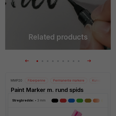
Related products
ler
MMP20
Fiberpenne
Permanente markere
Kunstnerartikler
Paint Marker m. rund spids
Stregbredde:
3 mm