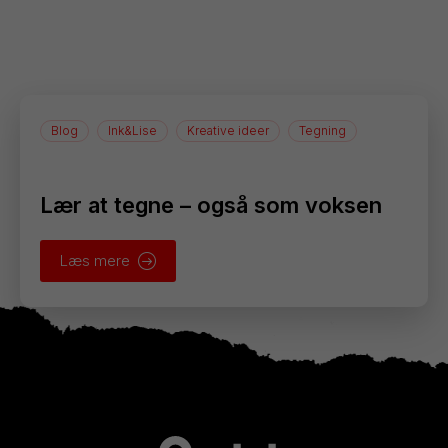
Blog
Ink&Lise
Kreative ideer
Tegning
Lær at tegne – også som voksen
Læs mere