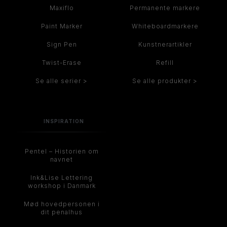
Maxiflo
Permanente markere
Paint Marker
Whiteboardmarkere
Sign Pen
Kunstnerartikler
Twist-Erase
Refill
Se alle serier >
Se alle produkter >
INSPIRATION
Pentel – Historien om
navnet
Ink&Lise Lettering
workshop i Danmark
Mød hovedpersonen i
dit penalhus