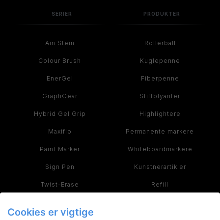
SERIER
PRODUKTER
Ain Stein
Rollerball
Colour Brush
Kuglepenne
EnerGel
Fiberpenne
GraphGear
Stiftblyanter
Hybrid Gel Grip
Highlightere
Maxiflo
Permanente markere
Paint Marker
Whiteboardmarkere
Sign Pen
Kunstnerartikler
Twist-Erase
Refill
Se alle serier >
Se alle produkter >
Cookies er vigtige