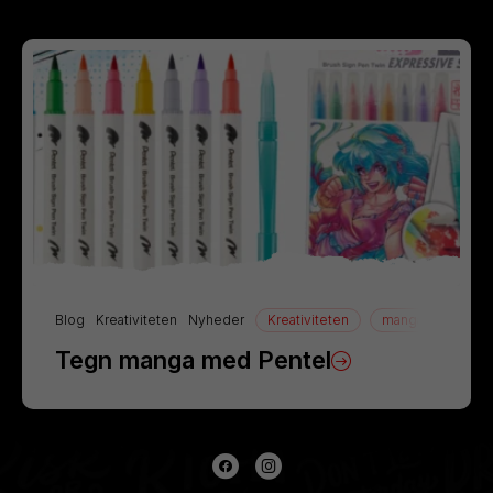
Blog
Kreativiteten
Nyheder
Kreativiteten
manga
Tegn
Tegn manga med Pentel