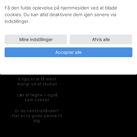
Få den fulde oplevelse på hjemmesiden ved at tillade
INSPIRATION
cookies. Du kan altid deaktivere dem igen senere via
indstillinger.
Pentel – Historien om
navnet
Mine indstillinger
Afvis alle
Ink&Lise Lettering
Accepter alle
workshop i Danmark
Mød hovedpersonen i
dit penalhus
3 tips til at få mest
muligt ud af studiet
Lær at tegne – også
som voksen
Er du venstrehåndet?
Her er to gode penne til
dig.