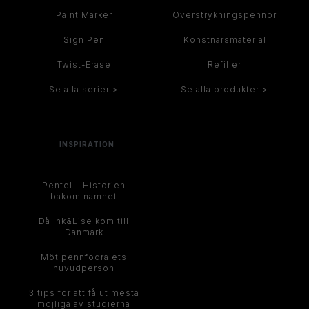
Paint Marker
Överstrykningspennor
Sign Pen
Konstnärsmaterial
Twist-Erase
Refiller
Se alla serier >
Se alla produkter >
INSPIRATION
Pentel – Historien
bakom namnet
Då Ink&Lise kom till
Danmark
Möt pennfodralets
huvudperson
3 tips för att få ut mesta
möjliga av studierna