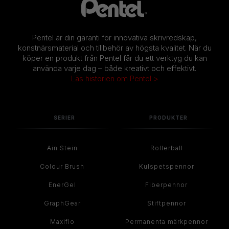
Pentel är din garanti för innovativa skrivredskap,
konstnärsmaterial och tillbehör av högsta kvalitet. När du
köper en produkt från Pentel får du ett verktyg du kan
använda varje dag – både kreativt och effektivt.
Läs historien om Pentel >
SERIER
PRODUKTER
Ain Stein
Rollerball
Colour Brush
Kulspetspennor
EnerGel
Fiberpennor
GraphGear
Stiftpennor
Maxiflo
Permanenta märkpennor