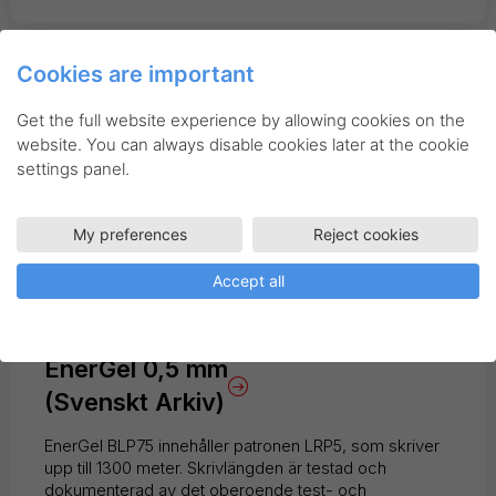
Cookies are important
Get the full website experience by allowing cookies on the
website. You can always disable cookies later at the cookie
settings panel.
My preferences
Reject cookies
Accept all
Energel
Rollerball
EnerGel 0,5 mm
(Svenskt Arkiv)
EnerGel BLP75 innehåller patronen LRP5, som skriver
upp till 1300 meter. Skrivlängden är testad och
dokumenterad av det oberoende test- och