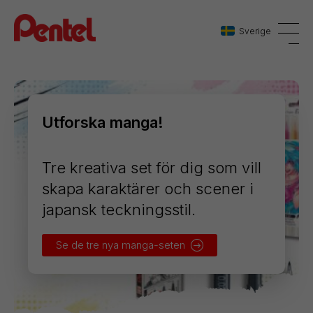
Sverige
Danmark
Utforska manga!
Sverige
Norge
Tre kreativa set för dig som vill
skapa karaktärer och scener i
japansk teckningsstil.
Se de tre nya manga-seten