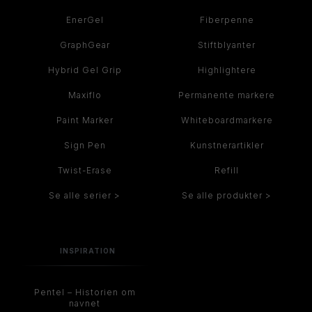
EnerGel
Fiberpenne
GraphGear
Stiftblyanter
Hybrid Gel Grip
Highlightere
Maxiflo
Permanente markere
Paint Marker
Whiteboardmarkere
Sign Pen
Kunstnerartikler
Twist-Erase
Refill
Se alle serier >
Se alle produkter >
INSPIRATION
Pentel – Historien om
navnet