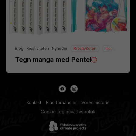
Blog
Kreativiteten
Nyheder
Kreativiteten
manga
Tegn
Tegn manga med Pentel
Kontakt
Find forhandler
Vores historie
Cookie- og privatlivspolitik