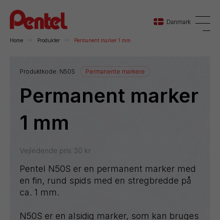
Danmark
Home
Produkter
Permanent marker 1 mm
Danmark
Produktkode:
N50S
Permanente markere
Permanent marker
Sverige
Norge
1 mm
Vejledende pris
30
kr
Pentel N50S er en permanent marker med
en fin, rund spids med en stregbredde på
ca. 1 mm.
N50S er en alsidig marker, som kan bruges