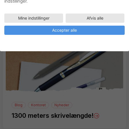
indstillinger.
Inspiration
Mine indstillinger
Afvis alle
Accepter alle
Blog
Kontoret
Nyheder
1300 meters skrivelængde!