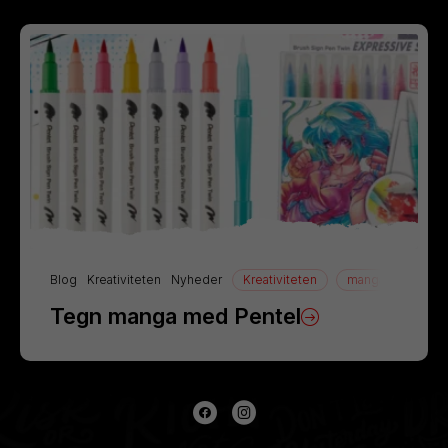
Blog
Kreativiteten
Nyheder
Kreativiteten
manga
Tegn
Tegn manga med Pentel