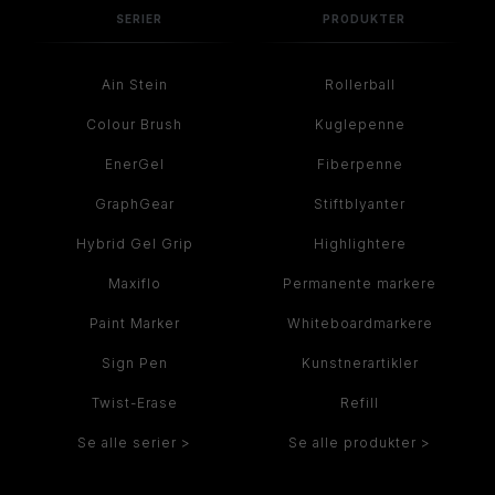
SERIER
PRODUKTER
Ain Stein
Rollerball
Colour Brush
Kuglepenne
EnerGel
Fiberpenne
GraphGear
Stiftblyanter
Hybrid Gel Grip
Highlightere
Maxiflo
Permanente markere
Paint Marker
Whiteboardmarkere
Sign Pen
Kunstnerartikler
Twist-Erase
Refill
Se alle serier >
Se alle produkter >