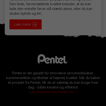
Den fede, farvemættede kvalitet betyder, at du kan
lade den enkelte farve stå stærkt alene, eller du kan
skabe dybde og let...
Læs mere
Pentel er din garanti for innovative skriveredskaber,
kunstnerartikler og tilbehør af højeste kvalitet. Når du køber
et produkt fra Pentel, får du et værktøj du kan bruge hver
dag - både kreativt og effektivt.
Læs historien om Pentel her >