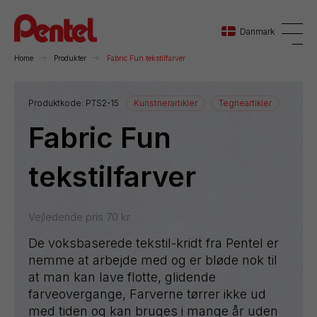
Danmark
Home
Produkter
Fabric Fun tekstilfarver
Danmark
Produktkode:
PTS2-15
Kunstnerartikler
Tegneartikler
Fabric Fun
Sverige
Norge
tekstilfarver
Vejledende pris
70
kr
De voksbaserede tekstil-kridt fra Pentel er
nemme at arbejde med og er bløde nok til
at man kan lave flotte, glidende
farveovergange, Farverne tørrer ikke ud
med tiden og kan bruges i mange år uden