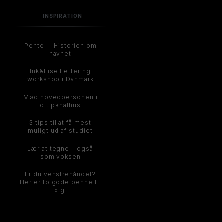
INSPIRATION
Pentel – Historien om
navnet
Ink&Lise Lettering
workshop i Danmark
Mød hovedpersonen i
dit penalhus
3 tips til at få mest
muligt ud af studiet
Lær at tegne – også
som voksen
Er du venstrehåndet?
Her er to gode penne til
dig.