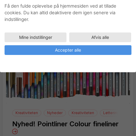
Blog
Kreativiteten
Nyheder
Kreativiteten
manga
Få den fulde oplevelse på hjemmesiden ved at tillade
cookies. Du kan altid deaktivere dem igen senere via
Tegn manga med Pentel
indstillinger.
Mine indstillinger
Afvis alle
Accepter alle
Kreativiteten
Nyheder
Kreativiteten
Lettering
Nyhed! Pointliner Colour fineliner