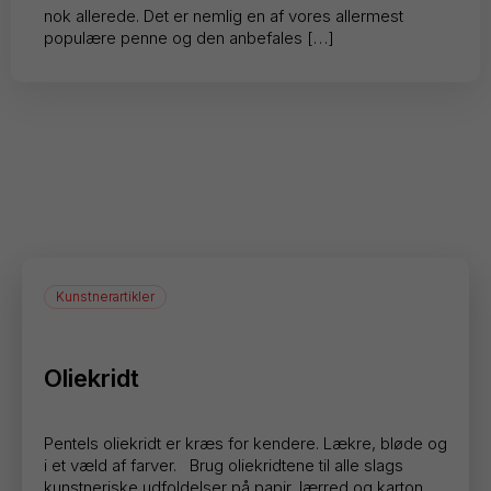
nok allerede. Det er nemlig en af vores allermest
populære penne og den anbefales […]
Kunstnerartikler
Oliekridt
Pentels oliekridt er kræs for kendere. Lækre, bløde og
i et væld af farver. Brug oliekridtene til alle slags
kunstneriske udfoldelser på papir, lærred og karton.