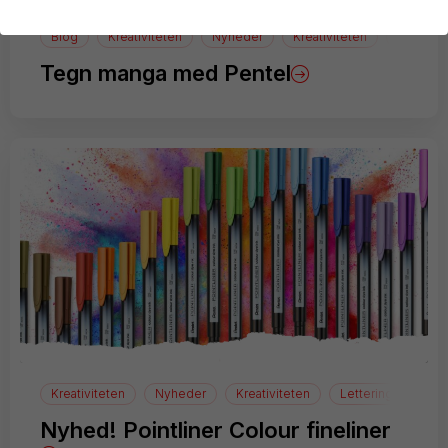
Blog
Kreativiteten
Nyheder
Kreativiteten
manga
Tegn manga med Pentel
Kreativiteten
Nyheder
Kreativiteten
Lettering
Nyhed! Pointliner Colour fineliner