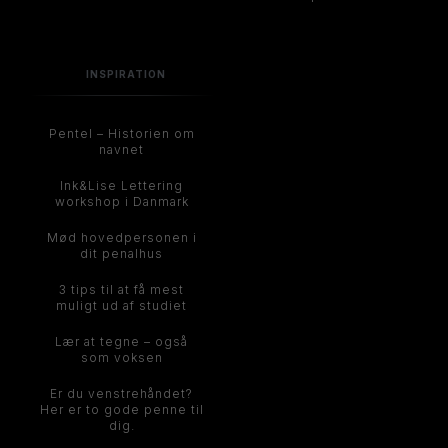
INSPIRATION
Pentel – Historien om
navnet
Ink&Lise Lettering
workshop i Danmark
Mød hovedpersonen i
dit penalhus
3 tips til at få mest
muligt ud af studiet
Lær at tegne – også
som voksen
Er du venstrehåndet?
Her er to gode penne til
dig.