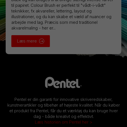
til papiret. Colour Brush er perfekt til "vådt-i-vådt"
teknikker, fx akvareller, lettering, layout og
illustrationer, og du kan skabe et væld af nuancer og
arbejde med lag. Præcis som med traditionel
akvarelmaling - her er...
Læs mere
Pentel er din garanti for innovative skriveredskaber,
kunstnerartikler og tilbehør af højeste kvalitet. Når du køber
et produkt fra Pentel, får du et værktøj du kan bruge hver
dag - både kreativt og effektivt.
Læs historien om Pentel her >