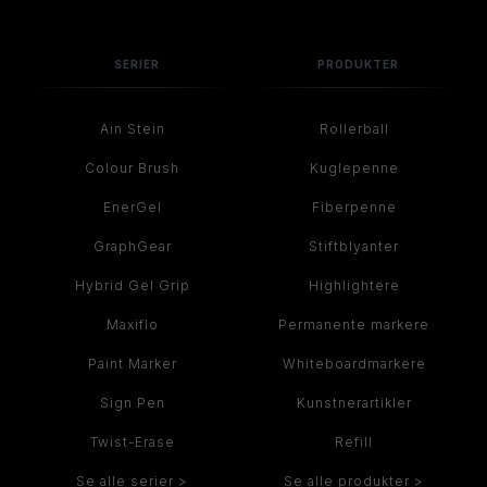
SERIER
PRODUKTER
Ain Stein
Rollerball
Colour Brush
Kuglepenne
EnerGel
Fiberpenne
GraphGear
Stiftblyanter
Hybrid Gel Grip
Highlightere
Maxiflo
Permanente markere
Paint Marker
Whiteboardmarkere
Sign Pen
Kunstnerartikler
Twist-Erase
Refill
Se alle serier >
Se alle produkter >