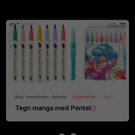
Blog
Kreativiteten
Nyheder
Kreativiteten
manga
Tegn
Tegn manga med Pentel