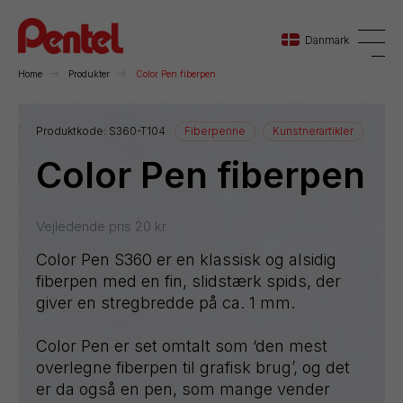
Danmark
Home
Produkter
Color Pen fiberpen
Danmark
Produktkode:
S360-T104
Fiberpenne
Kunstnerartikler
Tegn
Color Pen fiberpen
Sverige
Norge
Vejledende pris
20
kr
Color Pen S360 er en klassisk og alsidig
fiberpen med en fin, slidstærk spids, der
giver en stregbredde på ca. 1 mm.
Color Pen er set omtalt som ‘den mest
overlegne fiberpen til grafisk brug’, og det
er da også en pen, som mange vender