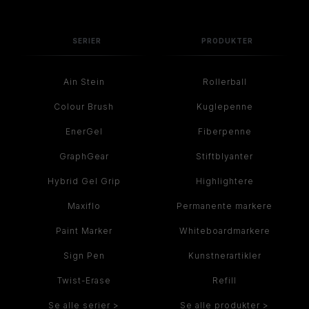
SERIER
PRODUKTER
Ain Stein
Rollerball
Colour Brush
Kuglepenne
EnerGel
Fiberpenne
GraphGear
Stiftblyanter
Hybrid Gel Grip
Highlightere
Maxiflo
Permanente markere
Paint Marker
Whiteboardmarkere
Sign Pen
Kunstnerartikler
Twist-Erase
Refill
Se alle serier >
Se alle produkter >