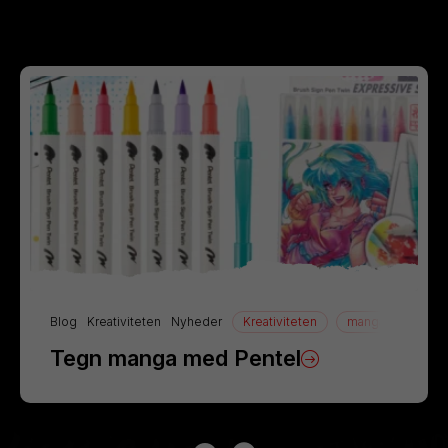
Blog
Kreativiteten
Nyheder
Kreativiteten
manga
Tegn
Tegn manga med Pentel