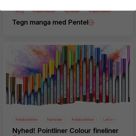
Blog
Kreativiteten
Nyheder
Kreativiteten
manga
Tegn manga med Pentel
Kreativiteten
Nyheder
Kreativiteten
Lettering
Nyhed! Pointliner Colour fineliner