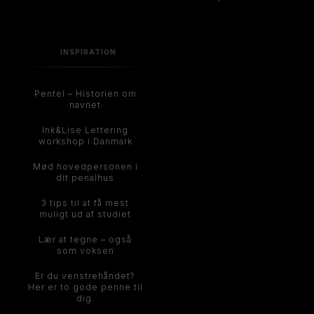
INSPIRATION
Pentel – Historien om
navnet
Ink&Lise Lettering
workshop i Danmark
Mød hovedpersonen i
dit penalhus
3 tips til at få mest
muligt ud af studiet
Lær at tegne – også
som voksen
Er du venstrehåndet?
Her er to gode penne til
dig.