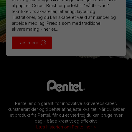
til papiret. Colour Brush er perfekt til "vådt-i-vådt"
teknikker, fx akvareller, lettering, layout og
illustrationer, og du kan skabe et væld af nuancer og
arbejde med lag. Præcis som med traditionel
akvarelmaling - her er...
Læs mere
Pentel er din garanti for innovative skriveredskaber,
kunstnerartikler og tilbehør af højeste kvalitet. Når du køber
et produkt fra Pentel, får du et værktøj du kan bruge hver
dag - både kreativt og effektivt.
Læs historien om Pentel her >