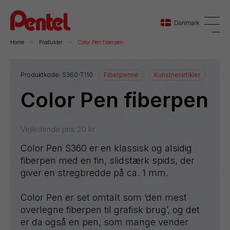
Danmark
Home
Produkter
Color Pen fiberpen
Danmark
Produktkode:
S360-T110
Fiberpenne
Kunstnerartikler
Tegn
Color Pen fiberpen
Sverige
Norge
Vejledende pris
20
kr
Color Pen S360 er en klassisk og alsidig
fiberpen med en fin, slidstærk spids, der
giver en stregbredde på ca. 1 mm.
Color Pen er set omtalt som ‘den mest
overlegne fiberpen til grafisk brug’, og det
er da også en pen, som mange vender