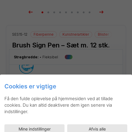
egneartikler
SES15-12
Fiberpenne
Kunstnerartikler
Blister
Tegneart
Brush Sign Pen – Sæt m. 12 stk.
Stregbredde:
Fleksibel
Cookies er vigtige
Få den fulde oplevelse på hjemmesiden ved at tillade
cookies. Du kan altid deaktivere dem igen senere via
indstillinger.
Mine indstillinger
Afvis alle