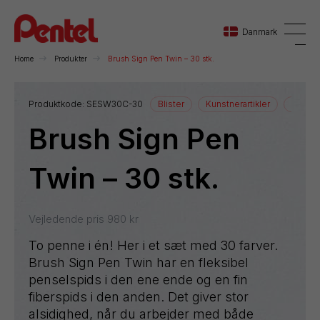
Danmark
Home
Produkter
Brush Sign Pen Twin – 30 stk.
Danmark
Produktkode:
SESW30C-30
Blister
Kunstnerartikler
Tegnea
Brush Sign Pen
Sverige
Norge
Twin – 30 stk.
Vejledende pris
980
kr
To penne i én! Her i et sæt med 30 farver.
Brush Sign Pen Twin har en fleksibel
penselspids i den ene ende og en fin
fiberspids i den anden. Det giver stor
alsidighed, når du arbejder med både