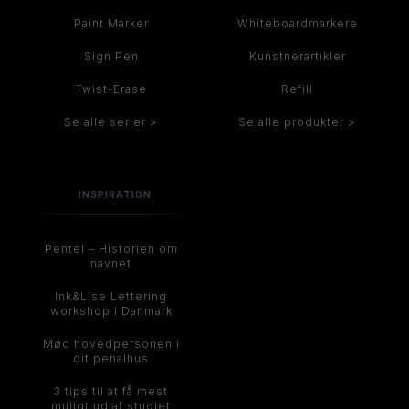
Paint Marker
Whiteboardmarkere
Sign Pen
Kunstnerartikler
Twist-Erase
Refill
Se alle serier >
Se alle produkter >
INSPIRATION
Pentel – Historien om
navnet
Ink&Lise Lettering
workshop i Danmark
Mød hovedpersonen i
dit penalhus
3 tips til at få mest
muligt ud af studiet