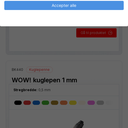
Accepter alle
Gå til produktet
BK440
Kuglepenne
WOW! kuglepen 1 mm
Stregbredde:
0,5 mm