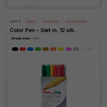
S360-12
Blister
Fiberpenne
Kunstnerartikler
Tegnearti
Color Pen – Sæt m. 12 stk.
Stregbredde:
1 mm