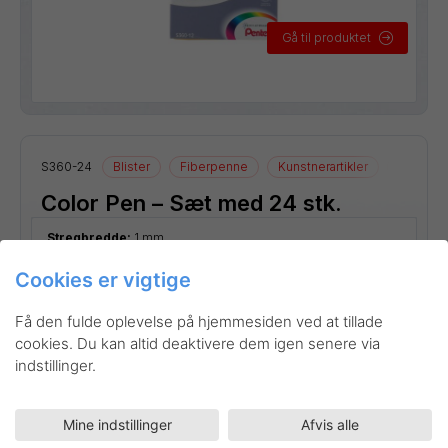
Gå til produktet
S360-24
Blister
Fiberpenne
Kunstnerartikler
Tegneart
Color Pen – Sæt med 24 stk.
Stregbredde:
1 mm
Cookies er vigtige
Få den fulde oplevelse på hjemmesiden ved at tillade
cookies. Du kan altid deaktivere dem igen senere via
indstillinger.
Mine indstillinger
Afvis alle