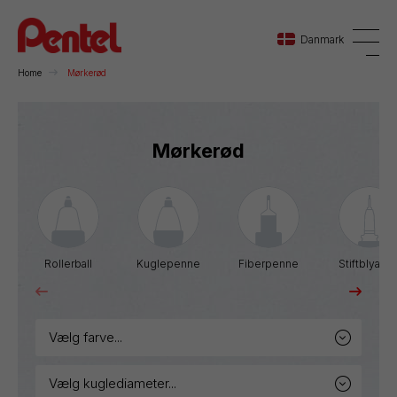
Danmark
Home
Mørkerød
Danmark
Mørkerød
Sverige
Norge
Rollerball
Kuglepenne
Fiberpenne
Stiftblyante
vælg farve...
vælg kuglediameter...