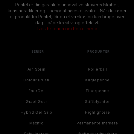
Pentel er din garanti for innovative skriveredskaber,
kunstnerartikler og tilbehør af højeste kvalitet. Når du køber
et produkt fra Pentel, får du et værktøj du kan bruge hver
dag - både kreativt og effektivt.
Læs historien om Pentel her >
SERIER
PRODUKTER
Ain Stein
Rollerball
Colour Brush
Kuglepenne
EnerGel
Fiberpenne
GraphGear
Stiftblyanter
Hybrid Gel Grip
Highlightere
Maxiflo
Permanente markere
Paint Marker
Whiteboardmarkere