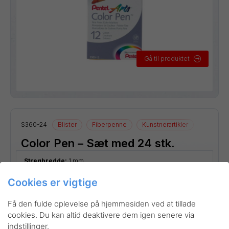
Gå til produktet
S360-24
Blister
Fiberpenne
Kunstnerartikler
Tegneart
Color Pen – Sæt med 24 stk.
Stregbredde:
1 mm
Cookies er vigtige
Få den fulde oplevelse på hjemmesiden ved at tillade
cookies. Du kan altid deaktivere dem igen senere via
indstillinger.