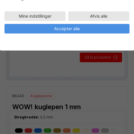
Mine indstillinger
Afvis alle
Accepter alle
Gå til produktet
BK440
Kuglepenne
WOW! kuglepen 1 mm
Stregbredde:
0,5 mm