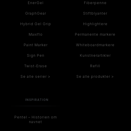
EnerGel
Fiberpenne
GraphGear
Stiftblyanter
Hybrid Gel Grip
Highlightere
Maxiflo
Permanente markere
Paint Marker
Whiteboardmarkere
Sign Pen
Kunstnerartikler
Twist-Erase
Refill
Se alle serier >
Se alle produkter >
INSPIRATION
Pentel – Historien om
navnet