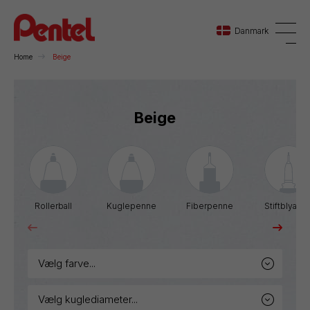
Danmark
Home
Beige
Danmark
Beige
Sverige
Norge
Rollerball
Kuglepenne
Fiberpenne
Stiftblyante
vælg farve...
vælg kuglediameter...