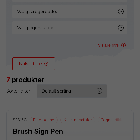
vælg stregbredde...
vælg egenskaber...
Vis alle filtre
Nulstil filtre
7
produkter
Sorter efter
SES15C
Fiberpenne
Kunstnerartikler
Tegneartikler
Brush Sign Pen