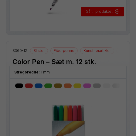
Gå til produktet
S360-12
Blister
Fiberpenne
Kunstnerartikler
Tegnearti
Color Pen – Sæt m. 12 stk.
Stregbredde:
1 mm