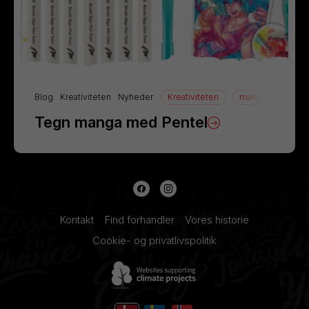
Blog
Kreativiteten
Nyheder
Kreativiteten
manga
Tegn
Tegn manga med Pentel
Kontakt
Find forhandler
Vores historie
Cookie- og privatlivspolitik