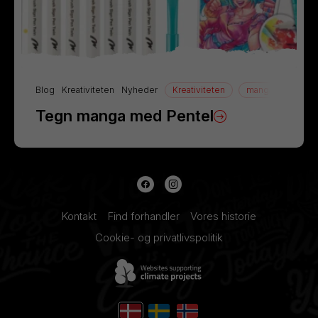
Blog
Kreativiteten
Nyheder
Kreativiteten
manga
Tegn
Tegn manga med Pentel
Kontakt
Find forhandler
Vores historie
Cookie- og privatlivspolitik