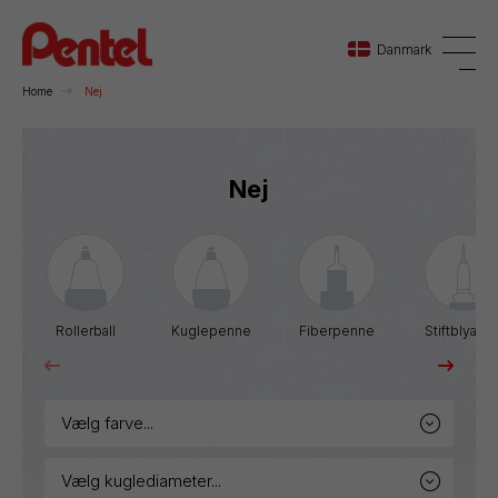
Danmark
Home
Nej
Danmark
Nej
Sverige
Norge
Rollerball
Kuglepenne
Fiberpenne
Stiftblyante
vælg farve...
vælg kuglediameter...