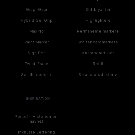
GraphGear
Stiftblyanter
Hybrid Gel Grip
Highlightere
Maxiflo
Permanente markere
Paint Marker
Whiteboardmarkere
Sign Pen
Kunstnerartikler
Twist-Erase
Refill
Se alle serier >
Se alle produkter >
INSPIRATION
Pentel – Historien om
navnet
Ink&Lise Lettering