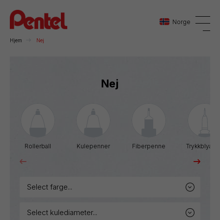
Norge
Hjem
Nej
Danmark
Nej
Sverige
Norge
Rollerball
Kulepenner
Fiberpenne
Trykkblyant
select farge...
select kulediameter...