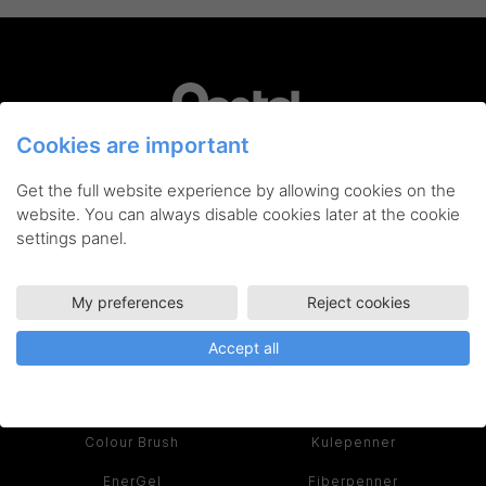
Cookies are important
Pentel er din garanti for innovative skriveredskaper,
Get the full website experience by allowing cookies on the
kunstnerartikler og tilbehør av høyeste kvalitet. Når du
kjøper et produkt fra Pentel, får du et verktøy du kan bruke
website. You can always disable cookies later at the cookie
hver dag – både kreativt og effektivt.
settings panel.
Les historien om Pentel her >
My preferences
Reject cookies
SERIER
PRODUKTER
Accept all
Ain Stein
Rollerball
Colour Brush
Kulepenner
EnerGel
Fiberpenner