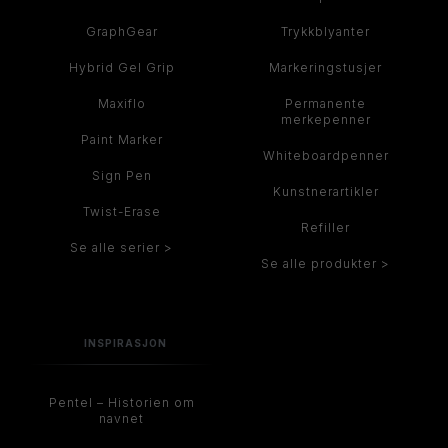
GraphGear
Trykkblyanter
Hybrid Gel Grip
Markeringstusjer
Maxiflo
Permanente
merkepenner
Paint Marker
Whiteboardpenner
Sign Pen
Kunstnerartikler
Twist-Erase
Refiller
Se alle serier >
Se alle produkter >
INSPIRASJON
Pentel – Historien om
navnet