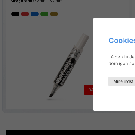
Stregbredde:
2 mm - 5,7 mm
Cookies
Få den fulde
dem igen sene
Mine indsti
Gå til produktet