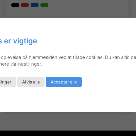
 er vigtige
 oplevelse på hjemmesiden ved at tillade cookies. Du kan altid de
re via indstillinger.
llinger
Afvis alle
Accepter alle
Gå til produktet