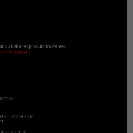
Når du køber et produkt fra Pentel,
 om Pentel her >
IRATION
el – Historien om
et
Lise Lettering