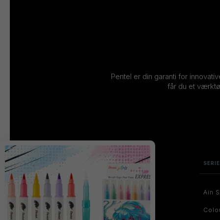
Pentel er din garanti for innovati
får du et værktø
SERI
Ain S
Colo