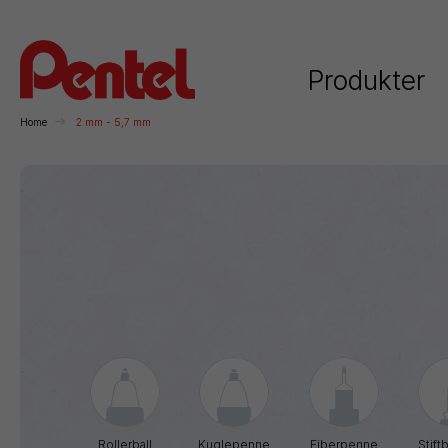
Produkter
Home
2 mm - 5,7 mm
Kategorier
Rollerball
Kuglepenne
Stiftblyanter
H
Rollerball
Kuglepenne
Fiberpenne
Stift
Permanente
Whiteboard
Kunstnerartikler
F