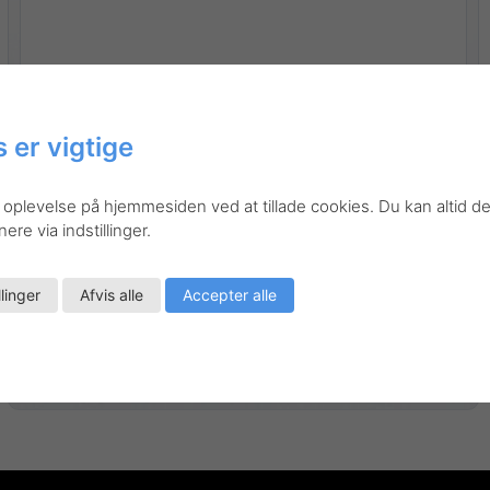
 er vigtige
 oplevelse på hjemmesiden ved at tillade cookies. Du kan altid de
re via indstillinger.
llinger
Afvis alle
Accepter alle
Gå til produktet