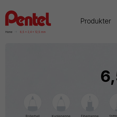
Produkter
Home
6,5 x 2,4 x 12,5 mm
Kategorier
6,
Rollerball
Kuglepenne
Stiftblyanter
H
Rollerball
Kuglepenne
Fiberpenne
Stift
Permanente
Whiteboard
Kunstnerartikler
F