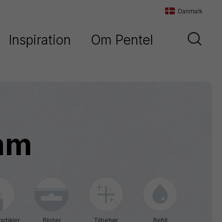
Danmark
Inspiration
Om Pentel
Danmark
d
Vores historie
Sverige
Vores filosofi
Norge
Maxiflo
Kontakt os
 mm
Orenz
Paint
Marker
Pentel
Arts
Pointliner
artikler
Blister
Tilbehør
Refill