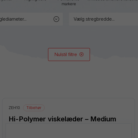
Graphgear
markere
Handy-
glediameter...
vælg stregbredde...
line
Hybrid
iZee
Nulstil filtre
Mattehop
Alle produkter
ZEH10
Tilbehør
Hi-Polymer viskelæder – Medium