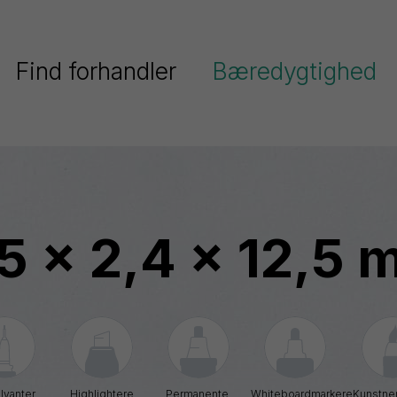
Find forhandler
Bæredygtighed
Pentel har fokus på bæredygtighe
Serier
Pentels miljøpolitik
Ain
Pentel og FN’s verdensmål
Stein
5 x 2,4 x 12,5
Colour
Genanvendt plast
Brush
ighlighters
Energel
Dokumentation
EnerGize
Floatune
blyanter
Highlightere
Permanente 
Whiteboardmarkere
Kunstner
iberpenne