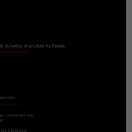
Når du køber et produkt fra Pentel,
 om Pentel her >
IRATION
el – Historien om
et
Lise Lettering