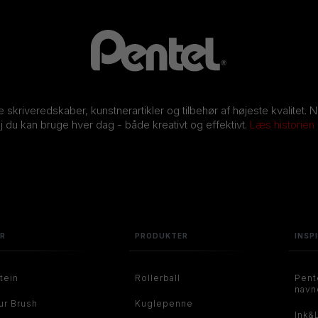
ve skriveredskaber, kunstnerartikler og tilbehør af højeste kvalitet. 
j du kan bruge hver dag - både kreativt og effektivt.
Læs historien
ER
PRODUKTER
INSP
tein
Rollerball
Pent
navn
ur Brush
Kuglepenne
Ink&