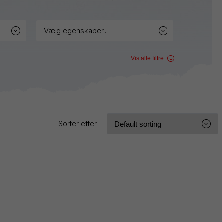
Sign
Pen
Twist-
vælg egenskaber...
Erase
Wet
Erase
Vis alle filtre
WHITE
Sorter efter