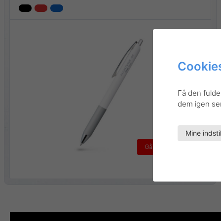
Cookies
Få den fulde
dem igen sene
Mine indsti
Gå til produktet