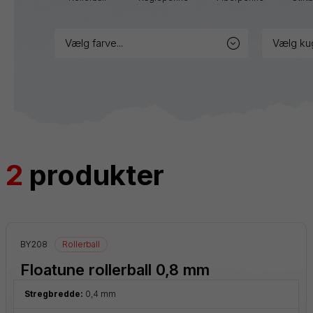
markere
vælg farve...
vælg ku
Blister
Tilbehør
Refills
2
produkter
BY208
Rollerball
Floatune rollerball 0,8 mm
Stregbredde:
0,4 mm