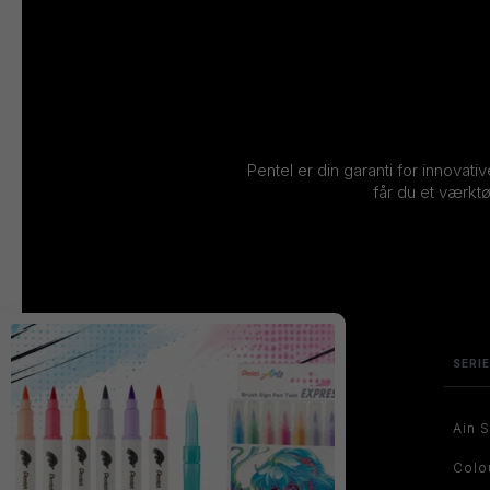
Pentel er din garanti for innovati
får du et værktø
SERI
Ain S
Colo