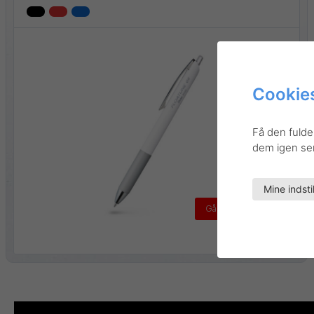
Cookies
Få den fulde
dem igen sene
Mine indsti
Gå til produktet