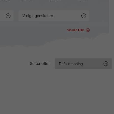
Sign
Pen
Twist-
vælg egenskaber...
Erase
Wet
Erase
Vis alle filtre
WHITE
Sorter efter