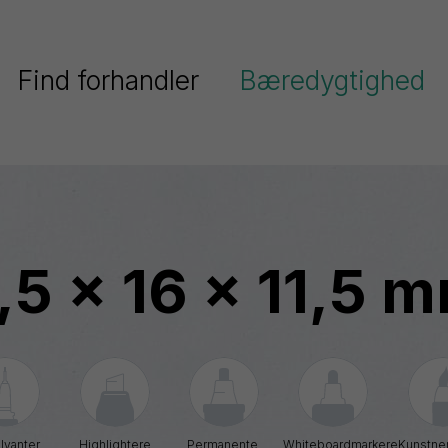
Find forhandler
Bæredygtighed
Pentel har fokus på bæredygtighe
Serier
Pentels miljøpolitik
Ain
Pentel og FN’s verdensmål
Stein
,5 x 16 x 11,5 
Colour
Genanvendt plast
Brush
ighlighters
Energel
Dokumentation
EnerGize
Floatune
blyanter
Highlightere
Permanente 
Whiteboardmarkere
Kunstner
iberpenne