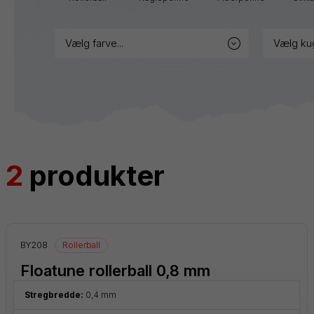
markere
vælg farve...
vælg ku
Blister
Tilbehør
Refills
2
produkter
BY208
Rollerball
Floatune rollerball 0,8 mm
Stregbredde:
0,4 mm