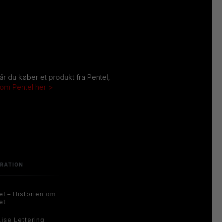
Når du køber et produkt fra Pentel,
 om Pentel her >
IRATION
el – Historien om
et
Lise Lettering