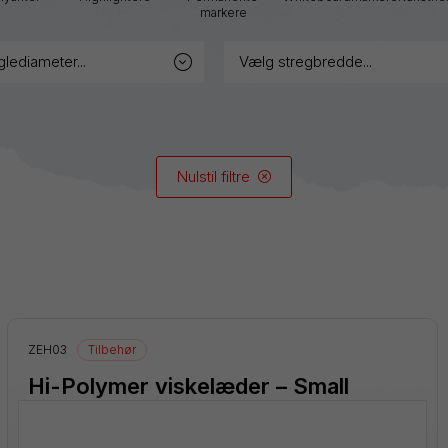
Graphgear
markere
Handy-
glediameter...
vælg stregbredde...
line
Hybrid
iZee
Nulstil filtre
Mattehop
Alle produkter
ZEH03
Tilbehør
Hi-Polymer viskelæder – Small