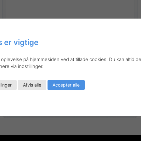
 er vigtige
 oplevelse på hjemmesiden ved at tillade cookies. Du kan altid de
re via indstillinger.
llinger
Afvis alle
Accepter alle
Gå til produktet