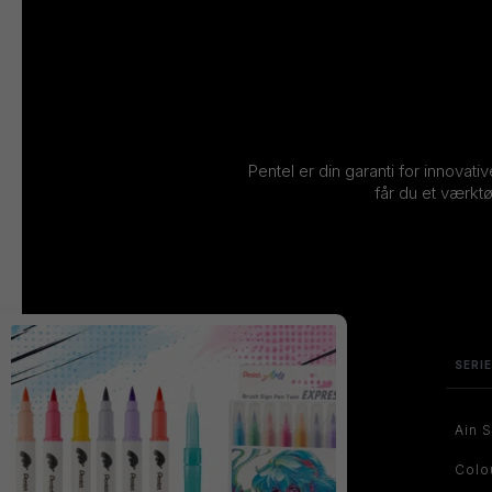
Pentel er din garanti for innovati
får du et værktø
SERI
Ain S
Colo