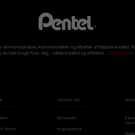
ve skriveredskaber, kunstnerartikler og tilbehør af højeste kvalitet. 
j du kan bruge hver dag - både kreativt og effektivt.
Læs historien
ER
PRODUKTER
INSP
tein
Rollerball
Pent
navn
ur Brush
Kuglepenne
Ink&