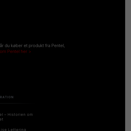
Når du køber et produkt fra Pentel,
 om Pentel her >
IRATION
el – Historien om
et
Lise Lettering