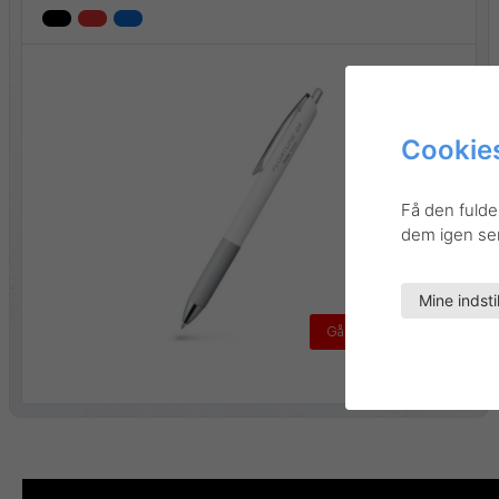
Cookies
Få den fulde
dem igen sene
Mine indsti
Gå til produktet