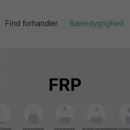
Find forhandler
Bæredygtighed
Pentel har fokus på bæredygtighe
Serier
Pentels miljøpolitik
Ain
Pentel og FN’s verdensmål
Stein
FRP
Colour
Genanvendt plast
Brush
ighlighters
Energel
Dokumentation
EnerGize
Floatune
blyanter
Highlightere
Permanente 
Whiteboardmarkere
Kunstner
iberpenne