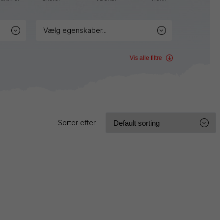
Sign
Pen
Twist-
vælg egenskaber...
Erase
Wet
Erase
Vis alle filtre
WHITE
Sorter efter