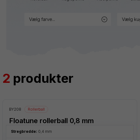
markere
vælg farve...
vælg ku
Blister
Tilbehør
Refills
2
produkter
BY208
Rollerball
Floatune rollerball 0,8 mm
Stregbredde:
0,4 mm