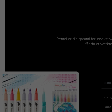
Pentel er din garanti for innovati
får du et værktø
SERI
Ain S
Colo