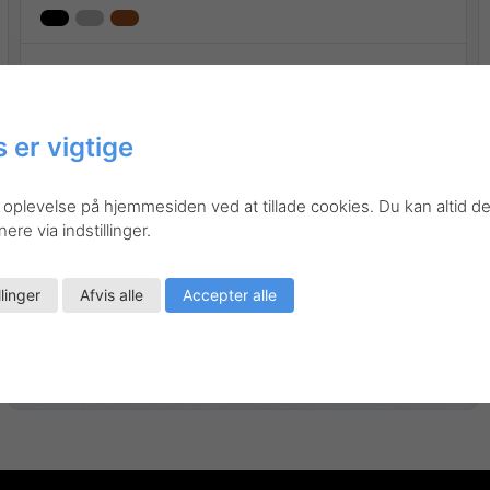
 er vigtige
 oplevelse på hjemmesiden ved at tillade cookies. Du kan altid de
re via indstillinger.
llinger
Afvis alle
Accepter alle
Gå til produktet