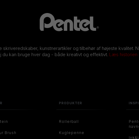
ve skriveredskaber, kunstnerartikler og tilbehør af højeste kvalitet. 
j du kan bruge hver dag - både kreativt og effektivt.
Læs historien
ER
PRODUKTER
INSP
tein
Rollerball
Pent
navn
ur Brush
Kuglepenne
Ink&