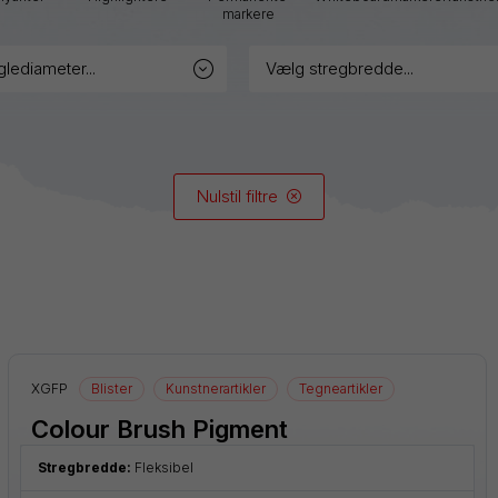
Graphgear
markere
Handy-
glediameter...
vælg stregbredde...
line
Hybrid
iZee
Nulstil filtre
Mattehop
Alle produkter
XGFP
Blister
Kunstnerartikler
Tegneartikler
Colour Brush Pigment
Stregbredde:
Fleksibel