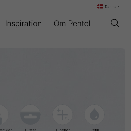
Danmark
Inspiration
Om Pentel
Danmark
d
Vores historie
Sverige
Vores filosofi
Norge
Maxiflo
Kontakt os
Orenz
Paint
Marker
Pentel
Arts
Pointliner
artikler
Blister
Tilbehør
Refill