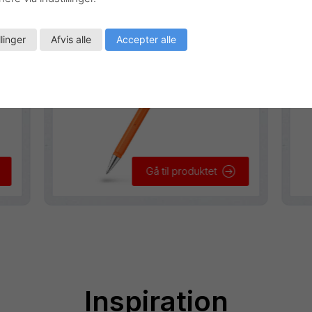
llinger
Afvis alle
Accepter alle
Gå til produktet
Inspiration