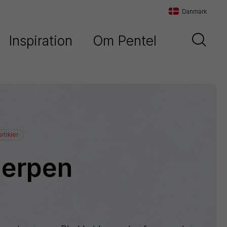
Danmark
Inspiration
Om Pentel
Danmark
d
Vores historie
Sverige
Vores filosofi
Norge
Maxiflo
Kontakt os
rtikler
Orenz
lerpen
Paint
Marker
Pentel
Arts
Pointliner