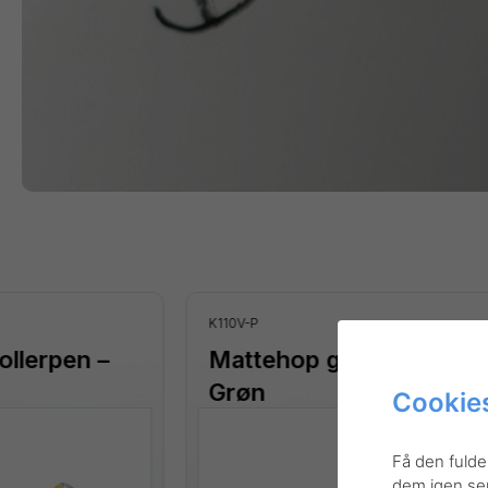
K110V-P
ollerpen –
Mattehop gelrollerpen –
Grøn
Cookies
Få den fulde
dem igen sene