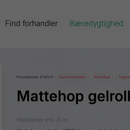
Find forhandler
Bæredygtighed
Pentel har fokus på bæredygtighe
Serier
Pentels miljøpolitik
Ain
Pentel og FN’s verdensmål
Stein
Produktkode:
K110V-P
Kunstnerartikler
Rollerball
Tegnea
Colour
Genanvendt plast
Brush
Mattehop gelrol
ighlighters
Energel
Dokumentation
EnerGize
Floatune
Vejledende pris
25
kr
iberpenne