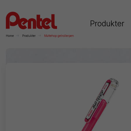
Produkter
Home
Produkter
Mattehop gelrollerpen
Kategorier
Rollerball
Kuglepenne
Stiftblyanter
H
Permanente
Whiteboard
Kunstnerartikler
F