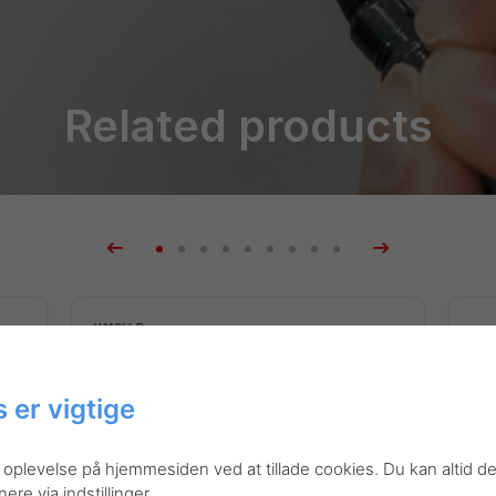
Related products
K110V-P
K11
Mattehop gelrollerpen –
Ma
Orange
 er vigtige
St
 oplevelse på hjemmesiden ved at tillade cookies. Du kan altid de
re via indstillinger.