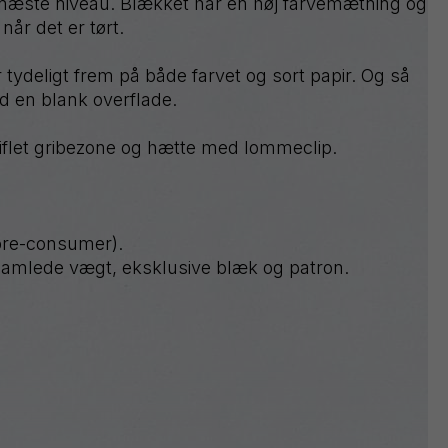
t næste niveau. Blækket har en høj farvemætning og
Sign
når det er tørt.
Pen
Twist-
Erase
 tydeligt frem på både farvet og sort papir. Og så
Wet
d en blank overflade.
Erase
WHITE
riflet gribezone og hætte med lommeclip.
(pre-consumer).
samlede vægt, eksklusive blæk og patron.