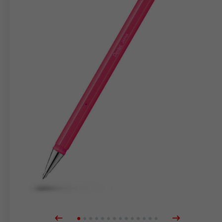
markere
Blister
Tilbehør
Refills