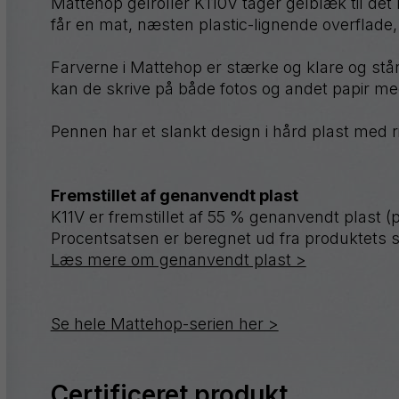
Mattehop gelroller K110V tager gelblæk til de
Graphgear
får en mat, næsten plastic-lignende overflade, 
Handy-
line
Farverne i Mattehop er stærke og klare og står
Hybrid
kan de skrive på både fotos og andet papir me
iZee
Pennen har et slankt design i hård plast med 
Mattehop
Fremstillet af genanvendt plast
K11V er fremstillet af 55 % genanvendt plast 
Procentsatsen er beregnet ud fra produktets 
Læs mere om genanvendt plast >
Alle produkter
Se hele Mattehop-serien her >
Certificeret produkt