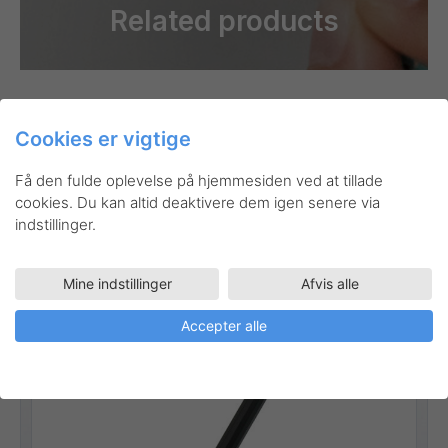
Related products
Cookies er vigtige
Få den fulde oplevelse på hjemmesiden ved at tillade
BL417R
EnerGel
Rollerball
cookies. Du kan altid deaktivere dem igen senere via
EnerGel med hætte 0,7 mm
indstillinger.
Stregbredde:
0,35 mm
Mine indstillinger
Afvis alle
Accepter alle