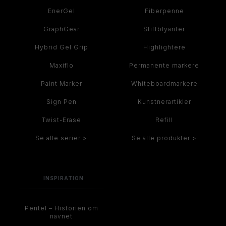
EnerGel
Fiberpenne
GraphGear
Stiftblyanter
Hybrid Gel Grip
Highlightere
Maxiflo
Permanente markere
Paint Marker
Whiteboardmarkere
Sign Pen
Kunstnerartikler
Twist-Erase
Refill
Se alle serier >
Se alle produkter >
INSPIRATION
Pentel – Historien om
navnet