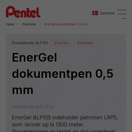
Danmark
Home
Produkter
EnerGel dokumentpen 0,5 mm
Danmark
Produktkode:
BLP105
EnerGel
Rollerball
EnerGel
Sverige
Norge
dokumentpen 0,5
mm
Vejledende pris
30
kr
EnerGel BLP105 indeholder patronen LRP5,
som skriver op til 1300 meter.
Skrivelængden er testet og dokumenteret