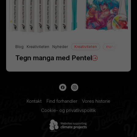
Blog
Kreativiteten
Nyheder
Kreativiteten
manga
Tegn
Tegn manga med Pentel
Kontakt
Find forhandler
Vores historie
Cookie- og privatlivspolitik