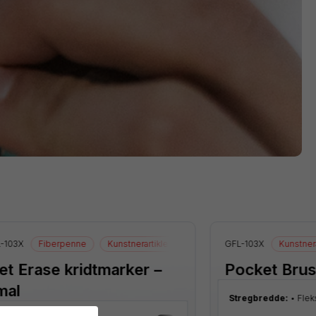
-103X
Fiberpenne
Kunstnerartikler
Tegneartikler
GFL-103X
Kunstnera
t Erase kridtmarker –
Pocket Bru
mal
Stregbredde:
Flek