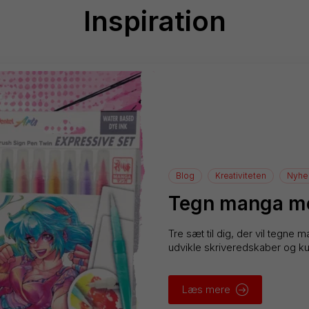
Inspiration
Blog
Kreativiteten
Nyhe
Tegn manga me
Tre sæt til dig, der vil tegne
udvikle skriveredskaber og kuns
Læs mere