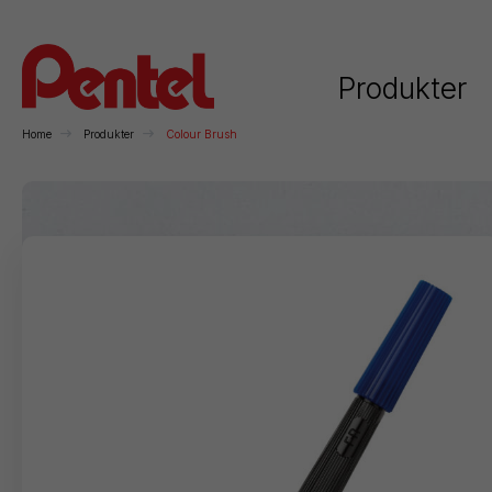
Produkter
Home
Produkter
Colour Brush
Kategorier
Rollerball
Kuglepenne
Stiftblyanter
H
Permanente
Whiteboard
Kunstnerartikler
F