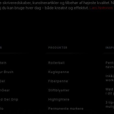
ve skriveredskaber, kunstnerartikler og tilbehør af højeste kvalitet. 
j du kan bruge hver dag - både kreativt og effektivt.
Læs historien
ER
PRODUKTER
INSP
tein
Rollerball
Pent
navn
ur Brush
Kuglepenne
Ink&
work
Gel
Fiberpenne
Mød
hGear
Stiftblyanter
i dit
id Gel Grip
Highlightere
3 tip
mulig
flo
Permanente markere