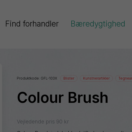
Find forhandler
Bæredygtighed
Pentel har fokus på bæredygtighe
Serier
Pentels miljøpolitik
Ain
Pentel og FN’s verdensmål
Stein
Produktkode:
GFL-103X
Blister
Kunstnerartikler
Tegneart
Colour
Genanvendt plast
Brush
Colour Brush
ighlighters
Energel
Dokumentation
EnerGize
Floatune
Vejledende pris
90
kr
iberpenne