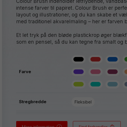
Colour Brush indeholder letflydende, vandbaser
Graphgear
intense farver til papiret. Colour Brush er perfek
layout og illustrationer, og du kan skabe et 
Handy-
line
med traditionel akvarelmaling – her er farven b
Hybrid
Et let tryk på den bløde plastickrop øger blæk
iZee
som en pensel, så du kan tegne fra smalt og b
Mattehop
Farve
Alle produkter
Stregbredde
Fleksibel
Mere information
Find forhandler