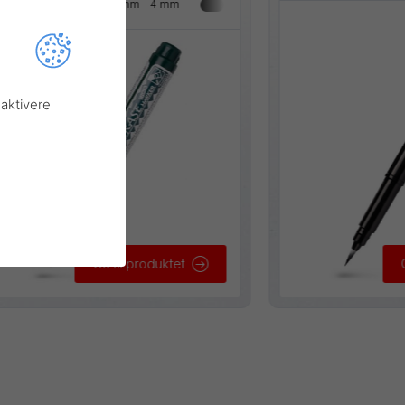
regbredde:
2 mm
2 mm - 4 mm
aktivere
Gå til produktet