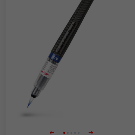
markere
Blister
Tilbehør
Refills