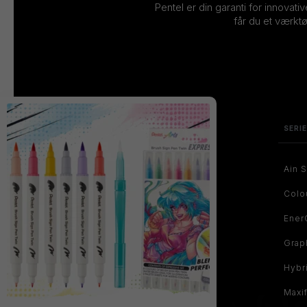
Pentel er din garanti for innovati
får du et værktø
SERI
Ain S
Colo
Ener
Grap
Hybr
Maxi