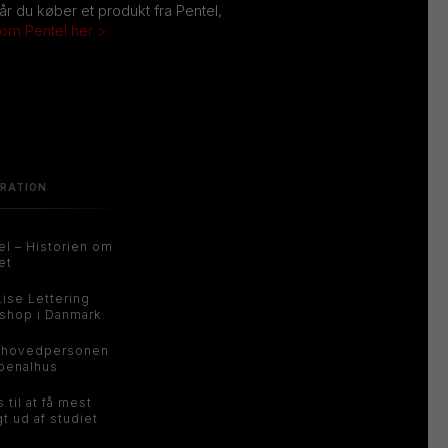
Når du køber et produkt fra Pentel,
 om Pentel her >
IRATION
el – Historien om
et
Lise Lettering
shop i Danmark
 hovedpersonen
 penalhus
s til at få mest
t ud af studiet