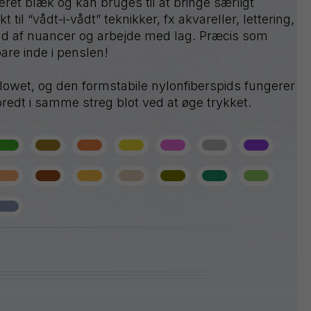
et blæk og kan bruges til at bringe særligt
Sign
t til “vådt-i-vådt” teknikker, fx akvareller, lettering,
Pen
væld af nuancer og arbejde med lag. Præcis som
Twist-
Erase
are inde i penslen!
Wet
Erase
flowet, og den formstabile nylonfiberspids fungerer
WHITE
redt i samme streg blot ved at øge trykket.