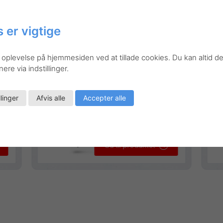
Stregbredde:
0,4 mm
St
 er vigtige
 oplevelse på hjemmesiden ved at tillade cookies. Du kan altid de
re via indstillinger.
llinger
Afvis alle
Accepter alle
Gå til produktet