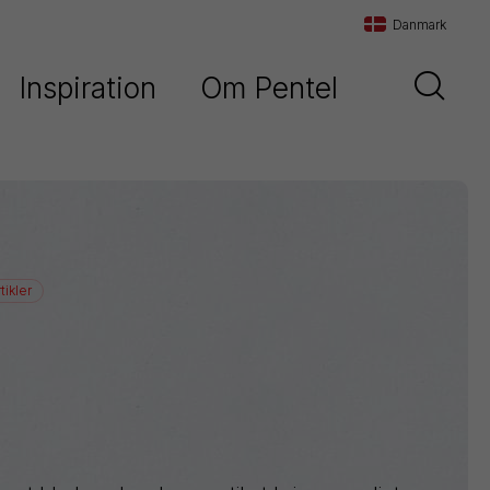
Danmark
Inspiration
Om Pentel
Danmark
d
Vores historie
Sverige
Vores filosofi
Norge
Maxiflo
Kontakt os
ikler
Orenz
Paint
Marker
Pentel
Arts
Pointliner