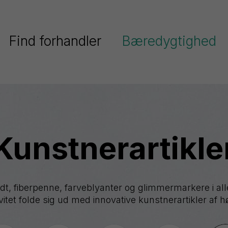
Find forhandler
Bæredygtighed
Pentel har fokus på bæredygtighe
Serier
Pentels miljøpolitik
Ain
Pentel og FN’s verdensmål
Stein
Kunstnerartikle
Colour
Genanvendt plast
Brush
ighlighters
Energel
Dokumentation
EnerGize
dt, fiberpenne, farveblyanter og glimmermarkere i al
vitet folde sig ud med innovative kunstnerartikler af hø
Floatune
iberpenne