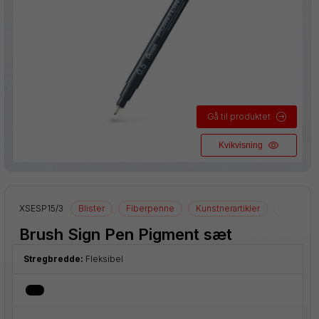
Gå til produktet
Kvikvisning
tikler
XSESP15/3
Blister
Fiberpenne
Kunstnerartikler
Tegnearti
Brush Sign Pen Pigment sæt
Stregbredde:
Fleksibel