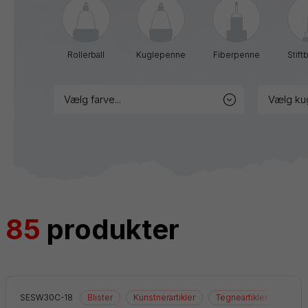
markere
Rollerball
Kuglepenne
Fiberpenne
Stift
vælg farve...
vælg ku
Blister
Tilbehør
Refills
85
produkter
SESW30C-18
Blister
Kunstnerartikler
Tegneartikler