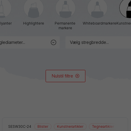
Graphgear
Handy-
line
blyanter
Highlightere
Permanente 
Whiteboardmarkere
Kunstner
markere
Hybrid
iZee
glediameter...
vælg stregbredde...
Mattehop
Nulstil filtre
Alle produkter
SESW30C-24
Blister
Kunstnerartikler
Tegneartikler