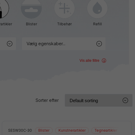
Sign
Pen
Twist-
Erase
artikler
Blister
Tilbehør
Refill
Wet
Erase
WHITE
vælg egenskaber...
Vis alle filtre
Sorter efter
SESW30C-30
Blister
Kunstnerartikler
Tegneartikler