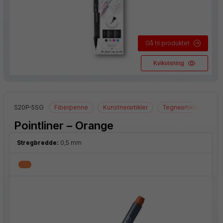
Gå til produktet
Kvikvisning
S20P-5SG
Fiberpenne
Kunstnerartikler
Tegneartikler
Pointliner – Orange
Stregbredde:
0,5 mm