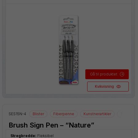
Gå til produktet
Kvikvisning
neartikler
SES15N-4
Blister
Fiberpenne
Kunstnerartikler
Tegnearti
Brush Sign Pen – “Nature”
Stregbredde:
Fleksibel