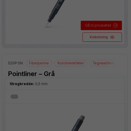
Gå til produktet
Kvikvisning
S20P-5N
Fiberpenne
Kunstnerartikler
Tegneartikler
Pointliner – Grå
Stregbredde:
0,5 mm