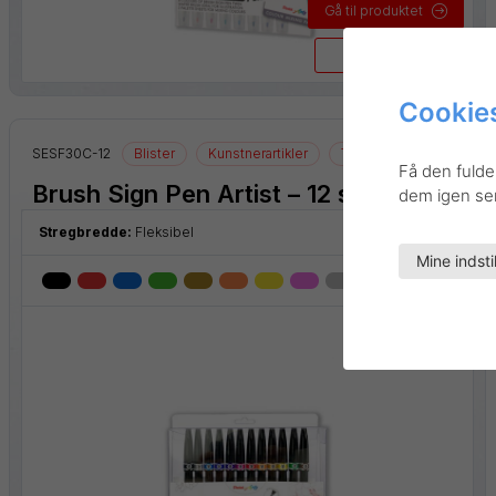
Gå til produktet
Kvikvisning
Cookies
SESF30C-12
Blister
Kunstnerartikler
Tegneartikler
Få den fulde
Brush Sign Pen Artist – 12 stk.
dem igen sene
Stregbredde:
Fleksibel
Mine indsti