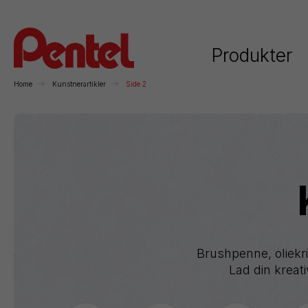
Produkter
Home
Kunstnerartikler
Side 2
Kategorier
Rollerball
Kuglepenne
Stiftblyanter
H
Brushpenne, oliekri
Lad din kreati
Permanente
Whiteboard
Kunstnerartikler
F