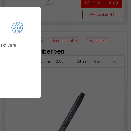
Gå til produktet
Kvikvisning
S20P
Fiberpenne
Kunstnerartikler
Tegneartikler
aktivere
Pointliner fiberpen
Stregbredde:
0,03 mm
0,05 mm
0,1 mm
0,2 mm
0,3 mm