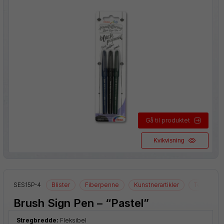
Gå til produktet
Kvikvisning
kler
SES15P-4
Blister
Fiberpenne
Kunstnerartikler
Tegneartik
Brush Sign Pen – “Pastel”
Stregbredde:
Fleksibel