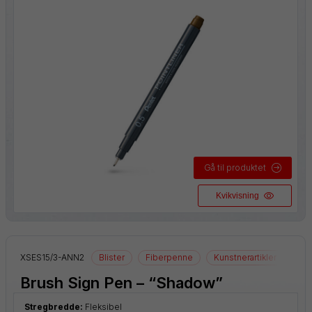
Gå til produktet
Kvikvisning
XSES15/3-ANN2
Blister
Fiberpenne
Kunstnerartikler
Teg
Brush Sign Pen – “Shadow”
Stregbredde:
Fleksibel