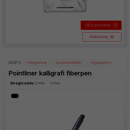
Gå til produktet
Kvikvisning
S20P-C
Fiberpenne
Kunstnerartikler
Tegneartikler
Pointliner kalligrafi fiberpen
Stregbredde:
2 mm
3 mm