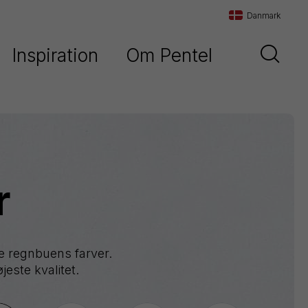
Danmark
Inspiration
Om Pentel
Danmark
d
Vores historie
Sverige
Vores filosofi
Norge
Maxiflo
Kontakt os
r
Orenz
Paint
Marker
Pentel
le regnbuens farver.
Arts
jeste kvalitet.
Pointliner