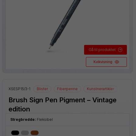
Gå til produktet
Kvikvisning
XSESP15/3-1
Blister
Fiberpenne
Kunstnerartikler
Tegnear
Brush Sign Pen Pigment – Vintage
edition
Stregbredde:
Fleksibel