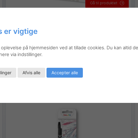
Gå til produktet
Kvikvisning
 er vigtige
SESF30C-4
Blister
Kunstnerartikler
Tegneartikler
 oplevelse på hjemmesiden ved at tillade cookies. Du kan altid de
Brush Sign Pen Artist – Sæt med 4
re via indstillinger.
stk.
llinger
Afvis alle
Accepter alle
Stregbredde:
Fleksibel