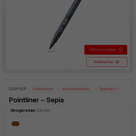
Gå til produktet
Kvikvisning
S20P-5SP
Fiberpenne
Kunstnerartikler
Tegneartikler
Pointliner – Sepia
Stregbredde:
0,5 mm