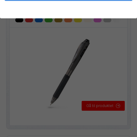
Stregbredde:
0,5 mm
Gå til produktet