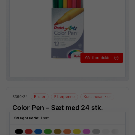
Gå til produktet
S360-24
Blister
Fiberpenne
Kunstnerartikler
Tegneart
Color Pen – Sæt med 24 stk.
Stregbredde:
1 mm