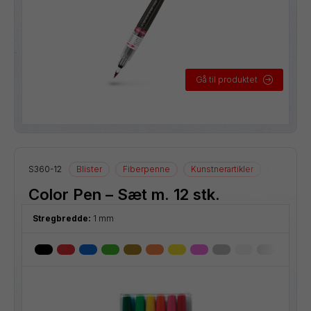
Gå til produktet
S360-12
Blister
Fiberpenne
Kunstnerartikler
Tegnearti
Color Pen – Sæt m. 12 stk.
Stregbredde:
1 mm