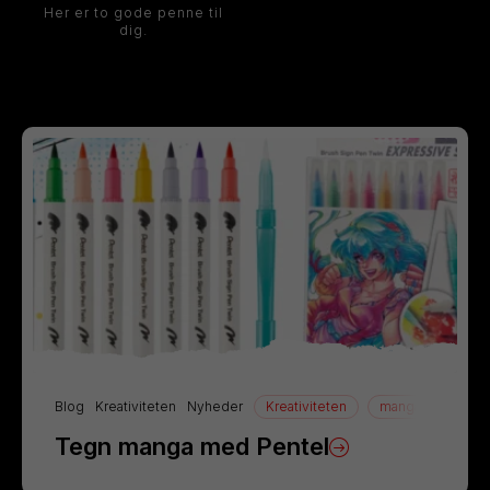
Her er to gode penne til
dig.
Blog
Kreativiteten
Nyheder
Kreativiteten
manga
Tegn
Tegn manga med Pentel