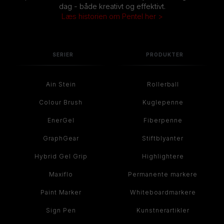
dag - både kreativt og effektivt.
Læs historien om Pentel her >
SERIER
PRODUKTER
Ain Stein
Rollerball
Colour Brush
Kuglepenne
EnerGel
Fiberpenne
GraphGear
Stiftblyanter
Hybrid Gel Grip
Highlightere
Maxiflo
Permanente markere
Paint Marker
Whiteboardmarkere
Sign Pen
Kunstnerartikler