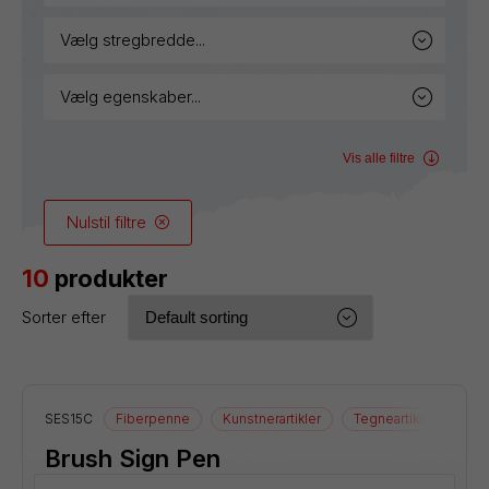
vælg stregbredde...
vælg egenskaber...
Vis alle filtre
Nulstil filtre
10
produkter
Sorter efter
SES15C
Fiberpenne
Kunstnerartikler
Tegneartikler
Brush Sign Pen