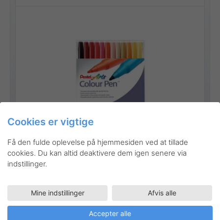
Cookies er vigtige
Gå til produktet
Få den fulde oplevelse på hjemmesiden ved at tillade
cookies. Du kan altid deaktivere dem igen senere via
indstillinger.
Mine indstillinger
Afvis alle
BK440
Kuglepenne
WOW! kuglepen 1 mm
Accepter alle