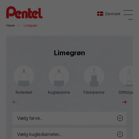
Danmark
Home
Limegrøn
Danmark
Limegrøn
Sverige
Norge
Rollerball
Kuglepenne
Fiberpenne
Stiftblyante
vælg farve...
vælg kuglediameter...