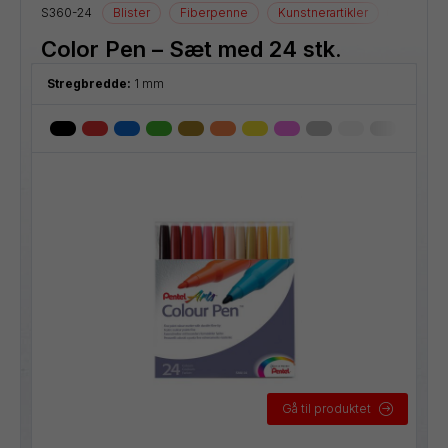
S360-24
Blister
Fiberpenne
Kunstnerartikler
Tegneart
Color Pen – Sæt med 24 stk.
Stregbredde:
1 mm
Gå til produktet