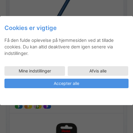
Cookies er vigtige
Gå til produktet
Få den fulde oplevelse på hjemmesiden ved at tillade
cookies. Du kan altid deaktivere dem igen senere via
indstillinger.
Mine indstillinger
Afvis alle
K110-4COL
Kunstnerartikler
Rollerball
Tegneartikler
Hybrid Dual Metallic sæt
Accepter alle
Stregbredde:
0,4 mm