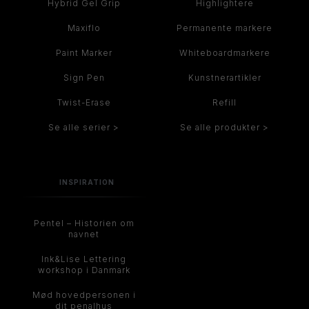
Hybrid Gel Grip
Highlightere
Maxiflo
Permanente markere
Paint Marker
Whiteboardmarkere
Sign Pen
Kunstnerartikler
Twist-Erase
Refill
Se alle serier >
Se alle produkter >
INSPIRATION
Pentel – Historien om
navnet
Ink&Lise Lettering
workshop i Danmark
Mød hovedpersonen i
dit penalhus