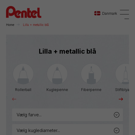
Danmark
Home
Lilla + metallic blå
Danmark
Lilla + metallic blå
Sverige
Norge
Rollerball
Kuglepenne
Fiberpenne
Stiftblyante
vælg farve...
vælg kuglediameter...