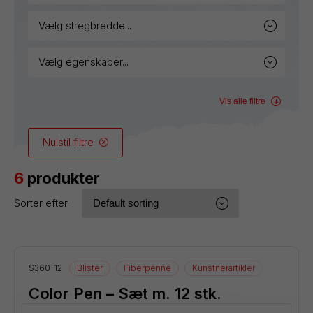
vælg stregbredde...
vælg egenskaber...
Vis alle filtre
Nulstil filtre
6
produkter
Sorter efter
S360-12
Blister
Fiberpenne
Kunstnerartikler
Tegnearti
Color Pen – Sæt m. 12 stk.