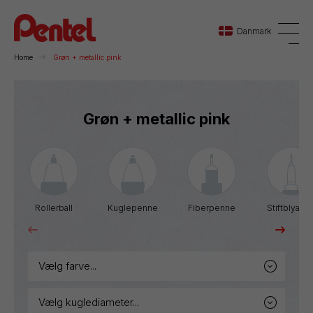
Danmark
Home
Grøn + metallic pink
Danmark
Grøn + metallic pink
Sverige
Norge
Rollerball
Kuglepenne
Fiberpenne
Stiftblyante
vælg farve...
vælg kuglediameter...