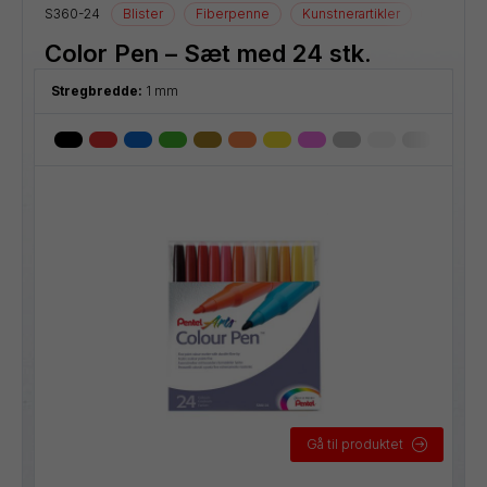
S360-24
Blister
Fiberpenne
Kunstnerartikler
Tegneart
Color Pen – Sæt med 24 stk.
Stregbredde:
1 mm
Gå til produktet