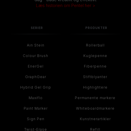
Læs historien om Pentel her >
SERIER
PRODUKTER
Ain Stein
Rollerball
Colour Brush
Kuglepenne
EnerGel
Fiberpenne
GraphGear
Stiftblyanter
Hybrid Gel Grip
Highlightere
Maxiflo
Permanente markere
Paint Marker
Whiteboardmarkere
Sign Pen
Kunstnerartikler
Twist-Erase
Refill