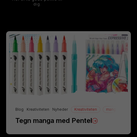
dig.
Blog
Kreativiteten
Nyheder
Kreativiteten
manga
Tegn
Tegn manga med Pentel