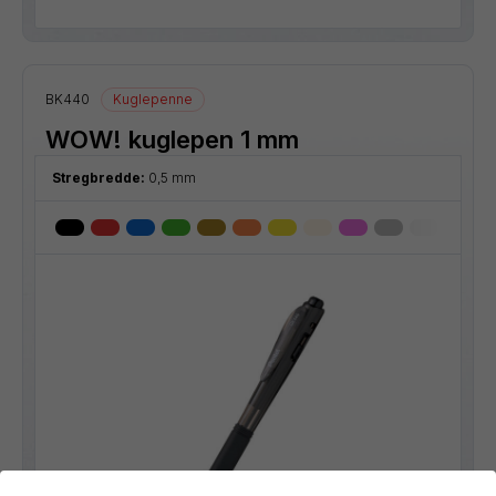
BK440
Kuglepenne
WOW! kuglepen 1 mm
Stregbredde:
0,5 mm