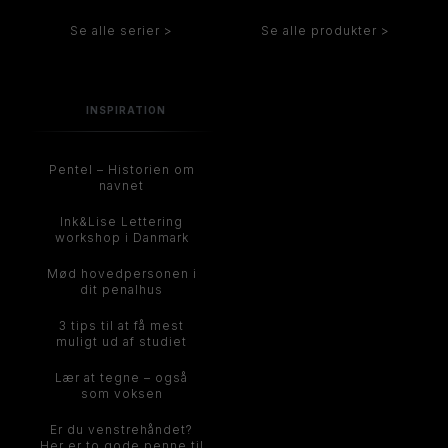
Se alle serier >
Se alle produkter >
INSPIRATION
Pentel – Historien om
navnet
Ink&Lise Lettering
workshop i Danmark
Mød hovedpersonen i
dit penalhus
3 tips til at få mest
muligt ud af studiet
Lær at tegne – også
som voksen
Er du venstrehåndet?
Her er to gode penne til