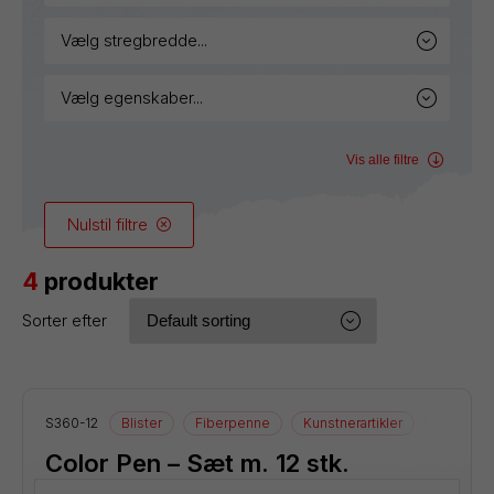
vælg stregbredde...
vælg egenskaber...
Vis alle filtre
Nulstil filtre
4
produkter
Sorter efter
S360-12
Blister
Fiberpenne
Kunstnerartikler
Tegnearti
Color Pen – Sæt m. 12 stk.