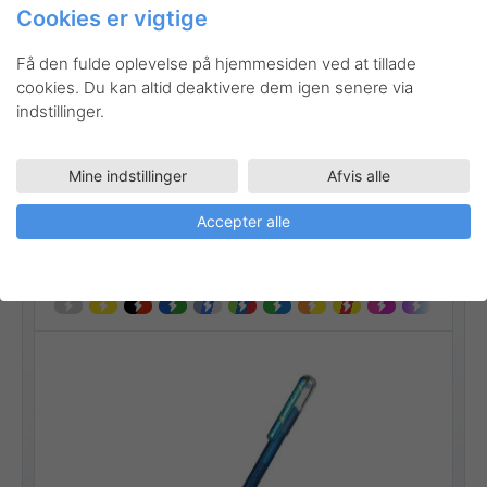
Cookies er vigtige
Gå til produktet
Få den fulde oplevelse på hjemmesiden ved at tillade
cookies. Du kan altid deaktivere dem igen senere via
indstillinger.
Mine indstillinger
Afvis alle
K110
Kunstnerartikler
Rollerball
Tegneartikler
Hybrid Dual Metallic gelroller
Accepter alle
Stregbredde:
0,4 mm