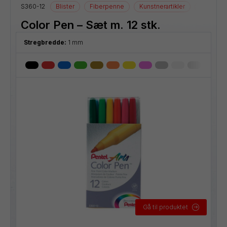
S360-12
Blister
Fiberpenne
Kunstnerartikler
Tegnearti
Color Pen – Sæt m. 12 stk.
Stregbredde:
1 mm
Gå til produktet