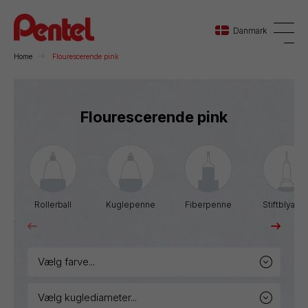
Danmark
Home
Flourescerende pink
Danmark
Flourescerende pink
Sverige
Norge
Rollerball
Kuglepenne
Fiberpenne
Stiftblyante
vælg farve...
vælg kuglediameter...