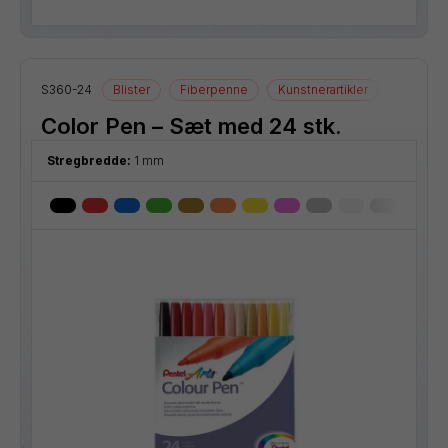
S360-24
Blister
Fiberpenne
Kunstnerartikler
Tegneart
Color Pen – Sæt med 24 stk.
Stregbredde:
1 mm