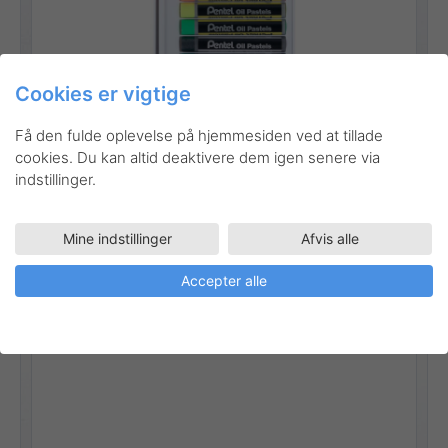
Cookies er vigtige
Gå til produktet
Få den fulde oplevelse på hjemmesiden ved at tillade
cookies. Du kan altid deaktivere dem igen senere via
indstillinger.
Mine indstillinger
Afvis alle
PHN-F6
Kunstnerartikler
Oliekridt – fluorescerende
Accepter alle