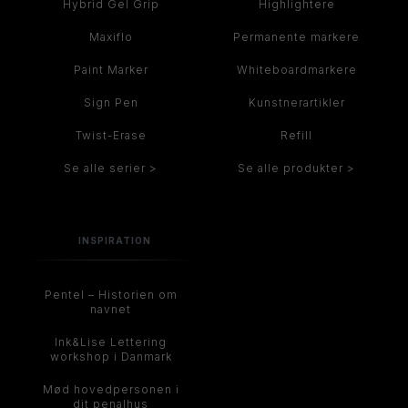
Hybrid Gel Grip
Highlightere
Maxiflo
Permanente markere
Paint Marker
Whiteboardmarkere
Sign Pen
Kunstnerartikler
Twist-Erase
Refill
Se alle serier >
Se alle produkter >
INSPIRATION
Pentel – Historien om
navnet
Ink&Lise Lettering
workshop i Danmark
Mød hovedpersonen i
dit penalhus