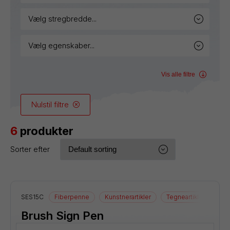
vælg stregbredde...
vælg egenskaber...
Vis alle filtre
Nulstil filtre
6
produkter
Sorter efter
SES15C
Fiberpenne
Kunstnerartikler
Tegneartikler
Brush Sign Pen