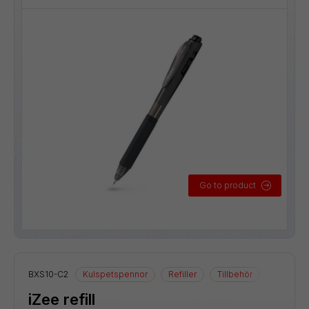
Go to product
BXS10-C2
Kulspetspennor
Refiller
Tillbehör
iZee refill