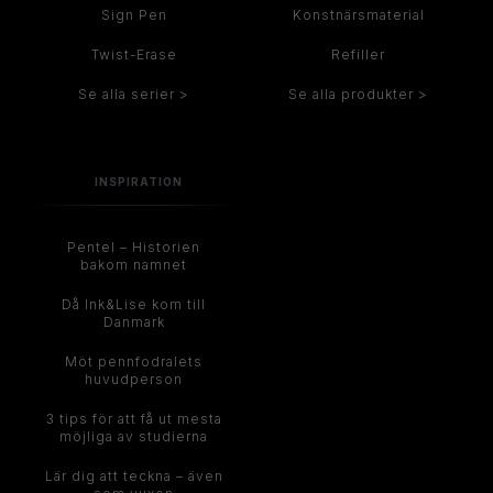
Sign Pen
Konstnärsmaterial
Twist-Erase
Refiller
Se alla serier >
Se alla produkter >
INSPIRATION
Pentel – Historien
bakom namnet
Då Ink&Lise kom till
Danmark
Möt pennfodralets
huvudperson
3 tips för att få ut mesta
möjliga av studierna
Lär dig att teckna – även