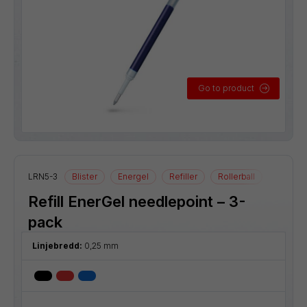
Go to product
LRN5-3
Blister
Energel
Refiller
Rollerball
Refill EnerGel needlepoint – 3-
pack
Linjebredd:
0,25 mm