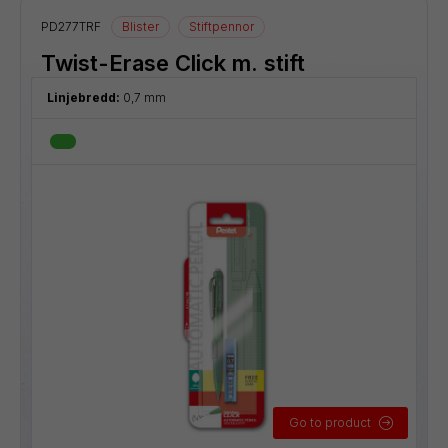
PD277TRF
Blister
Stiftpennor
Twist-Erase Click m. stift
Linjebredd:
0,7 mm
Go to product