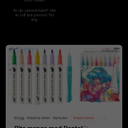
som vuxen
Är du vänsterhänt? Här
är två bra pennor för
dig.
Blogg
Kreativa idéer
Nyheder
Kreativiteten
Teckning