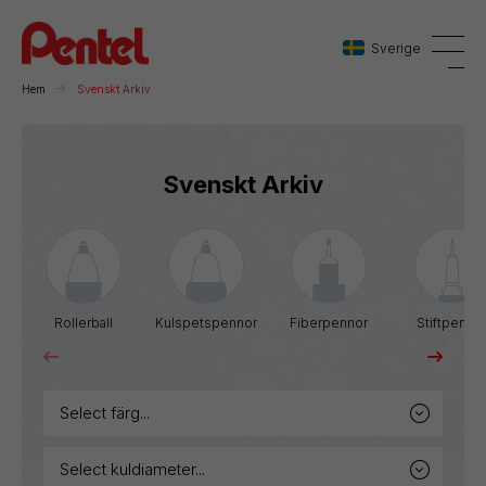
Sverige
Hem
Svenskt Arkiv
Danmark
Svenskt Arkiv
Sverige
Norge
Rollerball
Kulspetspennor
Fiberpennor
Stiftpenno
select färg...
select kuldiameter...