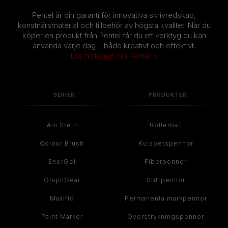
Pentel är din garanti för innovativa skrivredskap,
konstnärsmaterial och tillbehör av högsta kvalitet. När du
köper en produkt från Pentel får du ett verktyg du kan
använda varje dag – både kreativt och effektivt.
Läs historien om Pentel >
SERIER
PRODUKTER
Ain Stein
Rollerball
Colour Brush
Kulspetspennor
EnerGel
Fiberpennor
GraphGear
Stiftpennor
Maxiflo
Permanenta märkpennor
Paint Marker
Överstrykningspennor