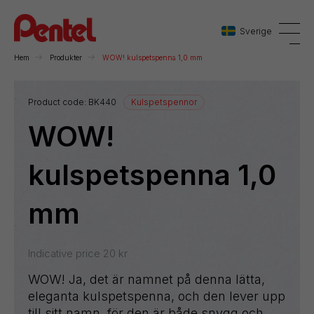
Sverige
Hem
Produkter
WOW! kulspetspenna 1,0 mm
Danmark
Product code:
BK440
Kulspetspennor
WOW!
Sverige
Norge
kulspetspenna 1,0
mm
Indicative price
20
kr
WOW! Ja, det är namnet på denna lätta,
eleganta kulspetspenna, och den lever upp
till sitt namn, för den är både snygg och