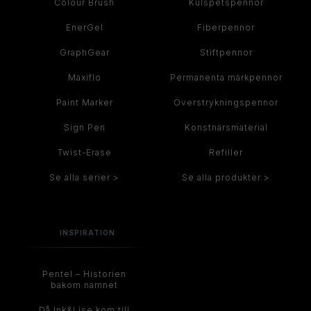
Colour Brush
Kulspetspennor
EnerGel
Fiberpennor
GraphGear
Stiftpennor
Maxiflo
Permanenta märkpennor
Paint Marker
Överstrykningspennor
Sign Pen
Konstnärsmaterial
Twist-Erase
Refiller
Se alla serier >
Se alla produkter >
INSPIRATION
Pentel – Historien
bakom namnet
Då Ink&Lise kom till