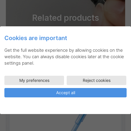
Related products
Cookies are important
Get the full website experience by allowing cookies on the
website. You can always disable cookies later at the cookie
settings panel.
BK77AB
Kulspetspennor
Antibacterial+ kulspetspenna
My preferences
Reject cookies
Linjebredd:
0,35 mm
Accept all