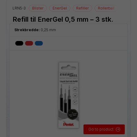
LRN5-3
Blister
EnerGel
Refiller
Rollerball
Refill til EnerGel 0,5 mm – 3 stk.
Strekbredde:
0,25 mm
Go to product