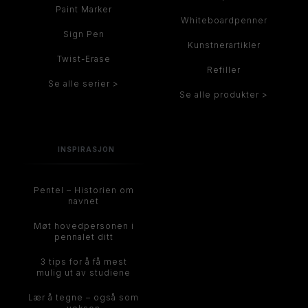
Paint Marker
Whiteboardpenner
Sign Pen
Kunstnerartikler
Twist-Erase
Refiller
Se alle serier >
Se alle produkter >
INSPIRASJON
Pentel – Historien om
navnet
Møt hovedpersonen i
pennalet ditt
3 tips for å få mest
mulig ut av studiene
Lær å tegne – også som