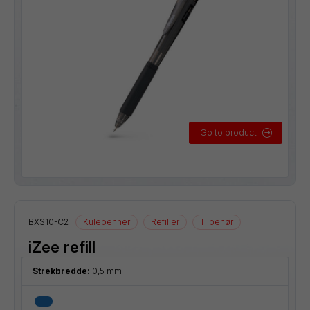
Go to product
BXS10-C2
Kulepenner
Refiller
Tilbehør
iZee refill
Strekbredde:
0,5 mm