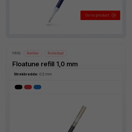
Go to product
YR10
Refiller
Rollerball
Floatune refill 1,0 mm
Strekbredde:
0,5 mm