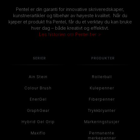
Pentel er din garanti for innovative skriveredskaper,
kunstnerartikler og tilbehør av høyeste kvalitet. Når du
kjøper et produkt fra Pentel, får du et verktøy du kan bruke
hver dag – både kreativt og effektivt.
Les historien om Pentel her >
SERIER
PRODUKTER
Ain Stein
Rollerball
Colour Brush
Kulepenner
EnerGel
Fiberpenner
GraphGear
Trykkblyanter
Hybrid Gel Grip
Markeringstusjer
Maxiflo
Permanente
merkepenner