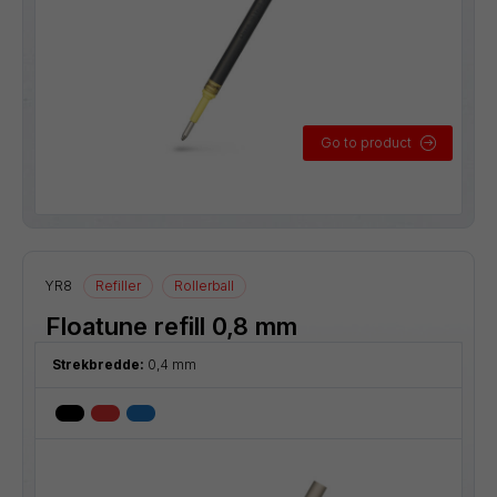
Go to product
YR8
Refiller
Rollerball
Floatune refill 0,8 mm
Strekbredde:
0,4 mm