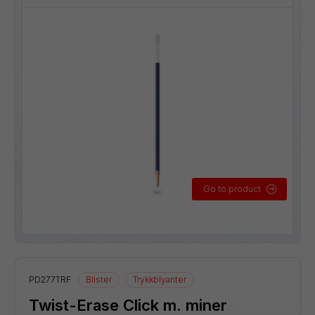
Go to product
PD277TRF
Blister
Trykkblyanter
Twist-Erase Click m. miner