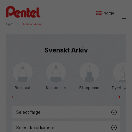
Norge
Hjem
Svenskt Arkiv
Danmark
Svenskt Arkiv
Sverige
Norge
Rollerball
Kulepenner
Fiberpenne
Trykkblyant
select farge...
select kulediameter...