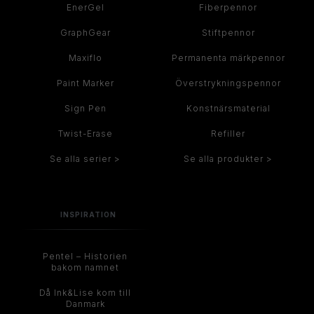
EnerGel
Fiberpennor
GraphGear
Stiftpennor
Maxiflo
Permanenta märkpennor
Paint Marker
Överstrykningspennor
Sign Pen
Konstnärsmaterial
Twist-Erase
Refiller
Se alla serier >
Se alla produkter >
INSPIRATION
Pentel – Historien
bakom namnet
Då Ink&Lise kom till
Danmark