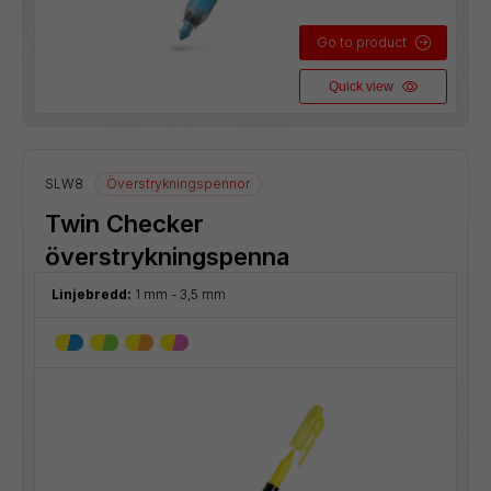
Go to product
Quick view
SLW8
Överstrykningspennor
Twin Checker
överstrykningspenna
Linjebredd:
1 mm - 3,5 mm