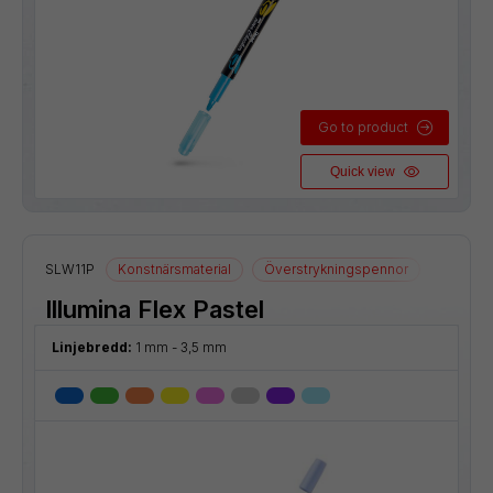
Go to product
Quick view
SLW11P
Konstnärsmaterial
Överstrykningspennor
Illumina Flex Pastel
Linjebredd:
1 mm - 3,5 mm