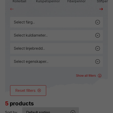
Rollerball
Kulspetspennor
Fiberpennor
Stiftpenno
select färg...
select kuldiameter...
select linjebredd...
select egenskaper...
Show all filters
Reset filters
5
products
Sort by