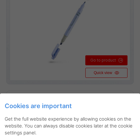
Go to product
Quick view
SLW11P-6
Konstnärsmaterial
Överstrykningspennor
Cookies are important
Illumina Flex Pastel set
Get the full website experience by allowing cookies on the
Linjebredd:
1 mm - 3,5 mm
website. You can always disable cookies later at the cookie
settings panel.