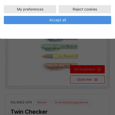
My preferences
Reject cookies
Accept all
Go to product
Quick view
XSLW8/2-GFK
Blister
Överstrykningspennor
Twin Checker