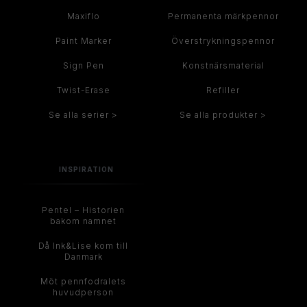
Maxiflo
Permanenta märkpennor
Paint Marker
Överstrykningspennor
Sign Pen
Konstnärsmaterial
Twist-Erase
Refiller
Se alla serier >
Se alla produkter >
INSPIRATION
Pentel – Historien
bakom namnet
Då Ink&Lise kom till
Danmark
Möt pennfodralets
huvudperson