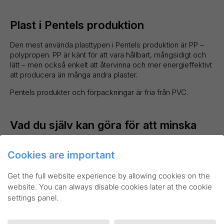
Plast i Pentels produktion
Den mest använda plasttypen i Pentels produktion är PP –
polypropen. PP är känt för att vara hållbart, mångsidigt och
lätt – men också enkelt att återvinna och mer energieffektivt
att producera än många andra plaster.
Pentels produkter och förpackningar är fria från PVC.
Vad du själv kan göra för att minska
din plastförbrukning
Cookies are important
Om du vill minska din plastförbrukning när du väljer
skrivredskap, kan du tänka på följande:
Get the full website experience by allowing cookies on the
website. You can always disable cookies later at the cookie
Välj produkter med miljömärkning
settings panel.
Pentel har flera produkter med den japanska
miljömärkningen Eco Mark. Märket garanterar att
produkten är miljövänlig.