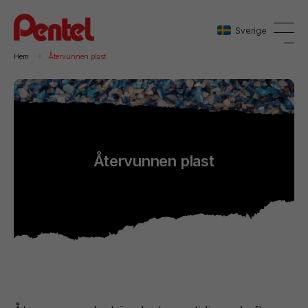
Sverige
Hem
Återvunnen plast
Danmark
Sverige
Norge
Återvunnen plast