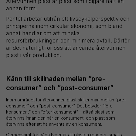
Återvunnen plast är plast som tidigare haft en
annan form.
Pentel arbetar utifrån ett livscykelperspektiv och
principerna inom cirkulär ekonomi, som bland
annat handlar om att minska
resursförbrukningen och minimera avfall. Därför
är det naturligt för oss att använda återvunnen
plast i vår produktion.
Känn till skillnaden mellan ”pre-
consumer” och ”post-consumer”
Inom området för återvunnen plast skiljer man mellan ”pre-
consumer” och ”post-consumer”. Det betyder ”före
konsument” och ”efter konsument” – alltså plast som
återvinns innan den når en konsument, och plast som
återvinns efter att ha använts av en konsument.
Gemensamt för båda typer är att plasten rengörs, smälts