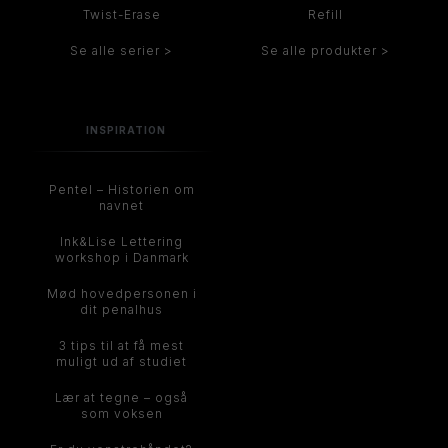
Twist-Erase
Refill
Se alle serier >
Se alle produkter >
INSPIRATION
Pentel – Historien om
navnet
Ink&Lise Lettering
workshop i Danmark
Mød hovedpersonen i
dit penalhus
3 tips til at få mest
muligt ud af studiet
Lær at tegne – også
som voksen