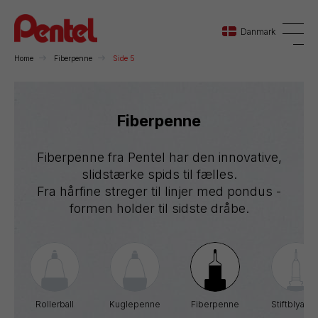
Danmark
Home
Fiberpenne
Side 5
Danmark
Fiberpenne
Sverige
Fiberpenne fra Pentel har den innovative,
Norge
slidstærke spids til fælles.
Fra hårfine streger til linjer med pondus -
formen holder til sidste dråbe.
Rollerball
Kuglepenne
Fiberpenne
Stiftblyante