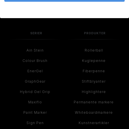
dag - både kreativt og effektivt.
Læs historien om Pentel her >
SERIER
PRODUKTER
Ain Stein
Rollerball
Colour Brush
Kuglepenne
EnerGel
Fiberpenne
GraphGear
Stiftblyanter
Hybrid Gel Grip
Highlightere
Maxiflo
Permanente markere
Paint Marker
Whiteboardmarkere
Sign Pen
Kunstnerartikler