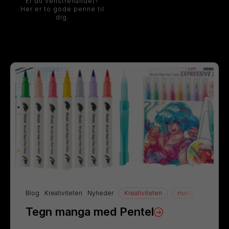
Er du venstrehåndet?
Her er to gode penne til
dig.
Blog
Kreativiteten
Nyheder
Kreativiteten
manga
Tegn
Tegn manga med Pentel