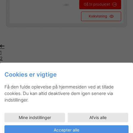
Gå til produktet
Kvikvisning
1
2
3
4
Cookies er vigtige
5
Få den fulde oplevelse på hjemmesiden ved at tillade
cookies. Du kan altid deaktivere dem igen senere via
indstillinger.
Mine indstillinger
Afvis alle
Pentel er din garanti for innovative skriveredskaber,
kunstnerartikler og tilbehør af højeste kvalitet. Når du køber
Accepter alle
et produkt fra Pentel, får du et værktøj du kan bruge hver