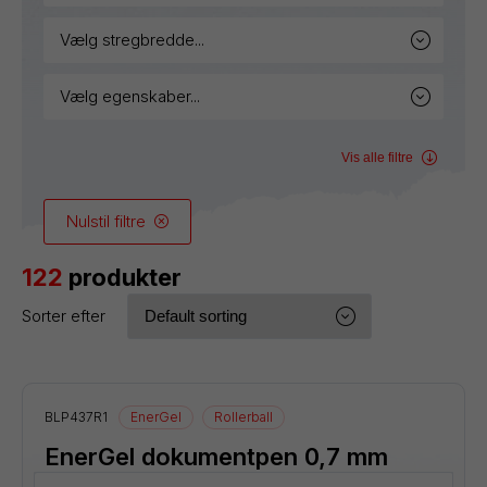
vælg stregbredde...
vælg egenskaber...
Vis alle filtre
Nulstil filtre
122
produkter
Sorter efter
BLP437R1
EnerGel
Rollerball
EnerGel dokumentpen 0,7 mm