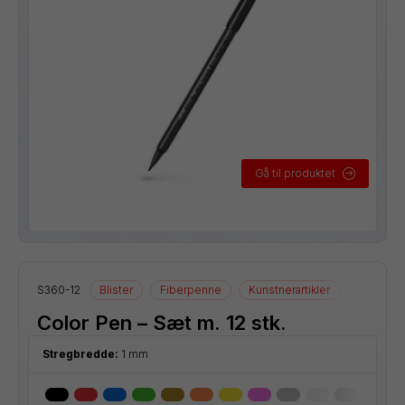
Gå til produktet
S360-12
Blister
Fiberpenne
Kunstnerartikler
Tegnearti
Color Pen – Sæt m. 12 stk.
Stregbredde:
1 mm