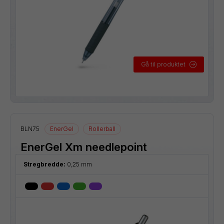
Gå til produktet
BLN75
EnerGel
Rollerball
EnerGel Xm needlepoint
Stregbredde:
0,25 mm