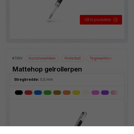
Gå til produktet
K110V
Kunstnerartikler
Rollerball
Tegneartikler
Mattehop gelrollerpen
Stregbredde:
0,5 mm