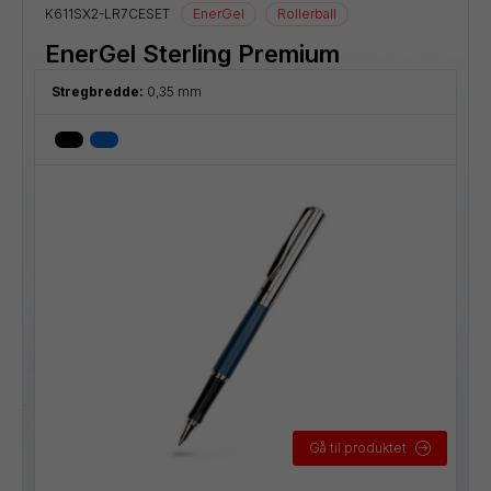
K611SX2-LR7CESET
EnerGel
Rollerball
EnerGel Sterling Premium
Stregbredde:
0,35 mm
Gå til produktet