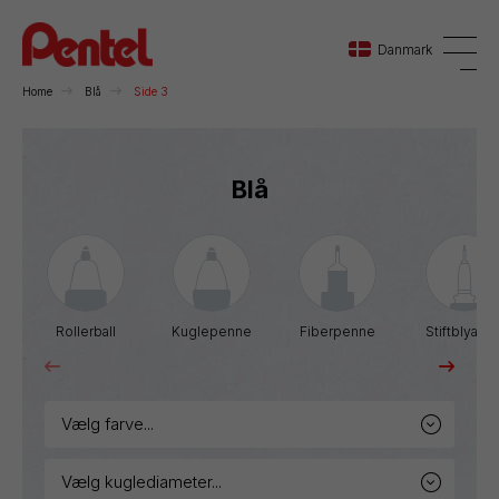
Danmark
Home
Blå
Side 3
Danmark
Blå
Sverige
Norge
Rollerball
Kuglepenne
Fiberpenne
Stiftblyante
vælg farve...
vælg kuglediameter...