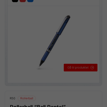
Gå til produktet
R50
Rollerball
Rollerball “Ball Pentel”