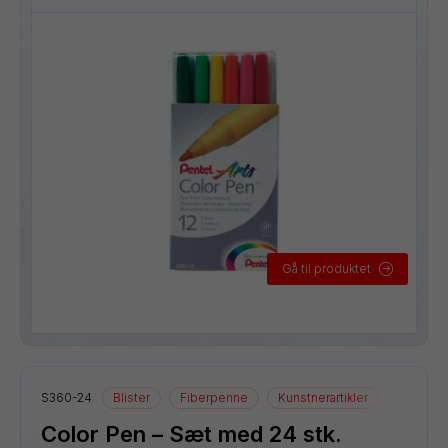
Gå til produktet
S360-24
Blister
Fiberpenne
Kunstnerartikler
Tegneart
Color Pen – Sæt med 24 stk.