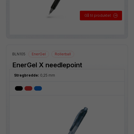
Gå til produktet
BLN105
EnerGel
Rollerball
EnerGel X needlepoint
Stregbredde:
0,25 mm