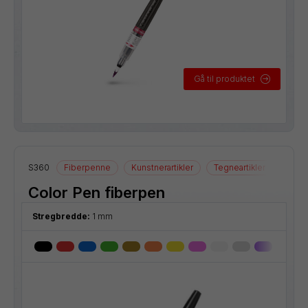
Gå til produktet
S360
Fiberpenne
Kunstnerartikler
Tegneartikler
Color Pen fiberpen
Stregbredde:
1 mm