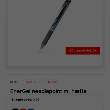
Gå til produktet
BLN25
EnerGel
Rollerball
EnerGel needlepoint m. hætte
Stregbredde:
0,25 mm