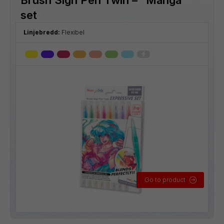
set
Linjebredd:
Flexibel
Go to product