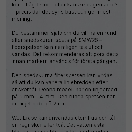
kom-ihåg-listor – eller kanske dagens ord?
– precis där det syns bäst och ger mest
mening.
Du bestämmer själv om du vill ha en rund
eller snedskuren spets på SMW26 –
fiberspetsen kan nämligen tas ut och
vändas. Det rekommenderas att göra detta
innan markern används för första gången.
Den snedskurna fiberspetsen kan vridas,
så att du kan variera linjebredden efter
önskemål. Denna modell har en linjebredd
på 2 mm – 4 mm. Den runda spetsen har
en linjebredd på 2 mm.
Wet Erase kan användas utomhus och tål
en regnskur eller två. Det vattenfasta
bläcket tas snabbt och lätt bort med en