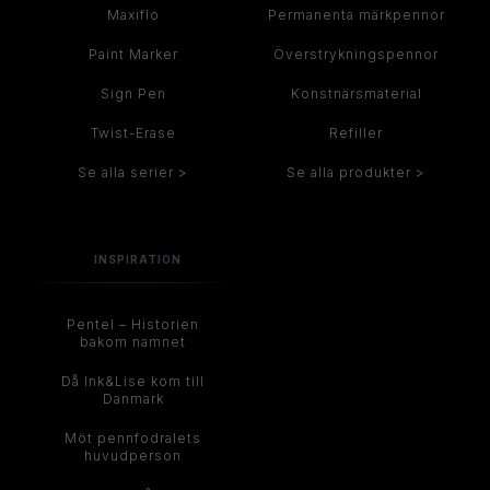
Maxiflo
Permanenta märkpennor
Paint Marker
Överstrykningspennor
Sign Pen
Konstnärsmaterial
Twist-Erase
Refiller
Se alla serier >
Se alla produkter >
INSPIRATION
Pentel – Historien
bakom namnet
Då Ink&Lise kom till
Danmark
Möt pennfodralets
huvudperson