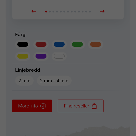
Färg
Linjebredd
2 mm
2 mm - 4 mm
More info
Find reseller