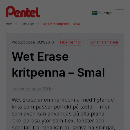
Sverige
Hem
Produkter
Wet Erase kritpenna – Smal
Danmark
Product code:
SMW26-D
Fiberpennor
Konstnärsmaterial
R
Wet Erase
Sverige
Norge
kritpenna – Smal
Indicative price
80
kr
Wet Erase är en märkpenna med flytande
krita som passar perfekt på tavlor – men
som även kan användas på alla plana,
icke-porösa ytor som t.ex. fönster och
speglar. Därmed kan du skriva hälsningar,