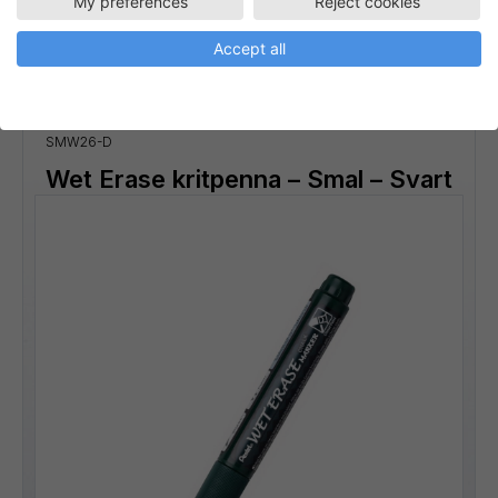
My preferences
Reject cookies
Accept all
SMW26-D
Wet Erase kritpenna – Smal – Svart