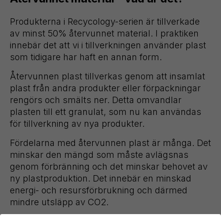
Produkterna i Recycology-serien är tillverkade
av minst 50% återvunnet material. I praktiken
innebär det att vi i tillverkningen använder plast
som tidigare har haft en annan form.
Återvunnen plast tillverkas genom att insamlat
plast från andra produkter eller förpackningar
rengörs och smälts ner. Detta omvandlar
plasten till ett granulat, som nu kan användas
för tillverkning av nya produkter.
Fördelarna med återvunnen plast är många. Det
minskar den mängd som måste avlägsnas
genom förbränning och det minskar behovet av
ny plastproduktion. Det innebär en minskad
energi- och resursförbrukning och därmed
mindre utsläpp av CO2.