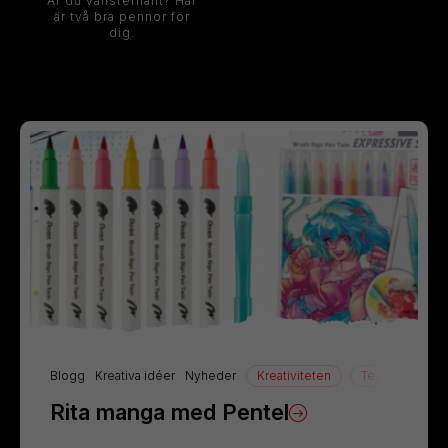
Är du vänsterhänt? Här
är två bra pennor för
dig.
Blogg
Kreativa idéer
Nyheder
Kreativiteten
Teckning
Rita manga med Pentel