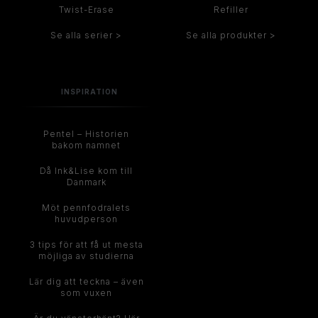
Twist-Erase
Refiller
Se alla serier >
Se alla produkter >
INSPIRATION
Pentel – Historien
bakom namnet
Då Ink&Lise kom till
Danmark
Möt pennfodralets
huvudperson
3 tips för att få ut mesta
möjliga av studierna
Lär dig att teckna – även
som vuxen