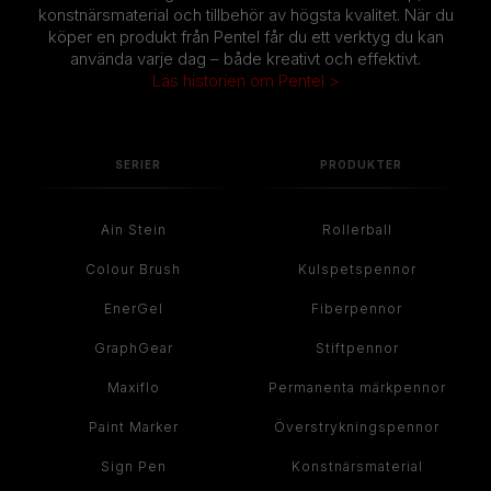
konstnärsmaterial och tillbehör av högsta kvalitet. När du
köper en produkt från Pentel får du ett verktyg du kan
använda varje dag – både kreativt och effektivt.
Läs historien om Pentel >
SERIER
PRODUKTER
Ain Stein
Rollerball
Colour Brush
Kulspetspennor
EnerGel
Fiberpennor
GraphGear
Stiftpennor
Maxiflo
Permanenta märkpennor
Paint Marker
Överstrykningspennor
Sign Pen
Konstnärsmaterial