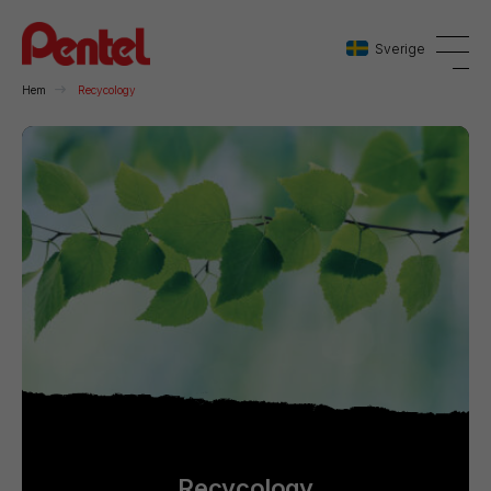
Sverige
Hem
Recycology
Danmark
Sverige
Norge
Recycology