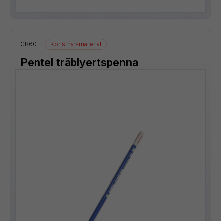
CB60T
Konstnärsmaterial
Pentel träblyertspenna