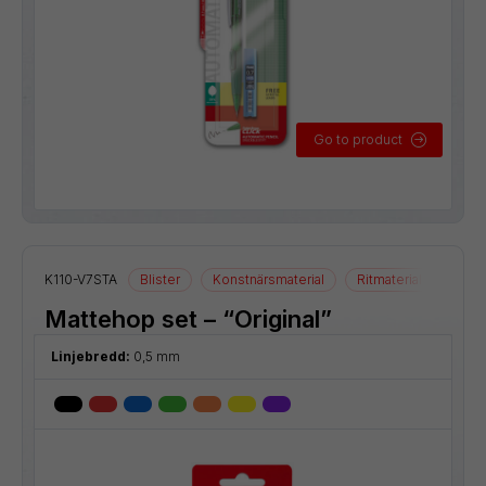
Go to product
K110-V7STA
Blister
Konstnärsmaterial
Ritmaterial
Rolle
Mattehop set – “Original”
Linjebredd:
0,5 mm