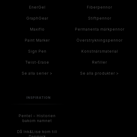
EnerGel
Fiberpennor
GraphGear
Stiftpennor
Maxiflo
Permanenta märkpennor
Paint Marker
Överstrykningspennor
Sign Pen
Konstnärsmaterial
Twist-Erase
Refiller
Se alla serier >
Se alla produkter >
INSPIRATION
Pentel – Historien
bakom namnet
Då Ink&Lise kom till
Danmark