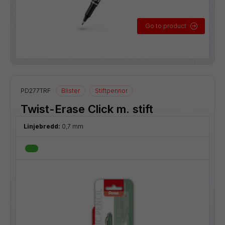
Go to product
PD277TRF
Blister
Stiftpennor
Twist-Erase Click m. stift
Linjebredd:
0,7 mm