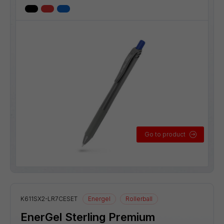
Go to product
K611SX2-LR7CESET
Energel
Rollerball
EnerGel Sterling Premium