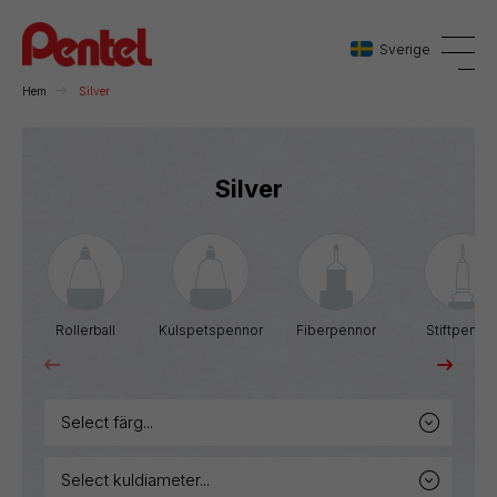
Sverige
Hem
Silver
Danmark
Silver
Sverige
Norge
Rollerball
Kulspetspennor
Fiberpennor
Stiftpenno
select färg...
select kuldiameter...