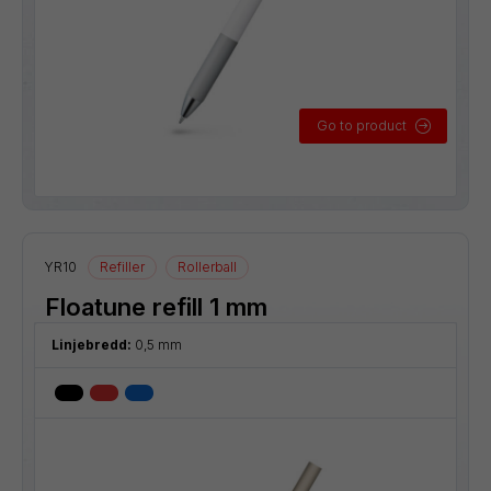
Go to product
YR10
Refiller
Rollerball
Floatune refill 1 mm
Linjebredd:
0,5 mm