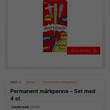
Go to product
N850-4
Blister
Permanenta märkpennor
Permanent märkpenna – Set med
4 st.
Linjebredd:
1,5 mm