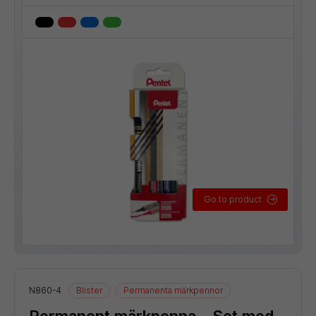
Go to product
N860-4
Blister
Permanenta märkpennor
Permanent märkpenna – Set med