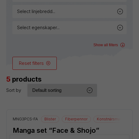
select linjebredd...
select egenskaper...
Show all filters
Reset filters
5
products
Sort by
MNG3PCS-FA
Blister
Fiberpennor
Konstnärsmaterial
Manga set “Face & Shojo”