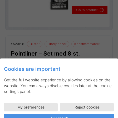
Go to product
YS20P-8
Blister
Fiberpennor
Konstnärsmaterial
Ritmat
Pointliner – Set med 8 st.
Linjebredd:
0,03 mm
0,05 mm
0,1 mm
0,2 mm
0,3 mm
Cookies are important
Get the full website experience by allowing cookies on the
website. You can always disable cookies later at the cookie
settings panel.
My preferences
Reject cookies