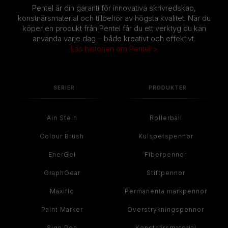
Pentel är din garanti för innovativa skrivredskap,
konstnärsmaterial och tillbehör av högsta kvalitet. När du
köper en produkt från Pentel får du ett verktyg du kan
använda varje dag – både kreativt och effektivt.
Läs historien om Pentel >
SERIER
PRODUKTER
Ain Stein
Rollerball
Colour Brush
Kulspetspennor
EnerGel
Fiberpennor
GraphGear
Stiftpennor
Maxiflo
Permanenta märkpennor
Paint Marker
Överstrykningspennor
Sign Pen
Konstnärsmaterial