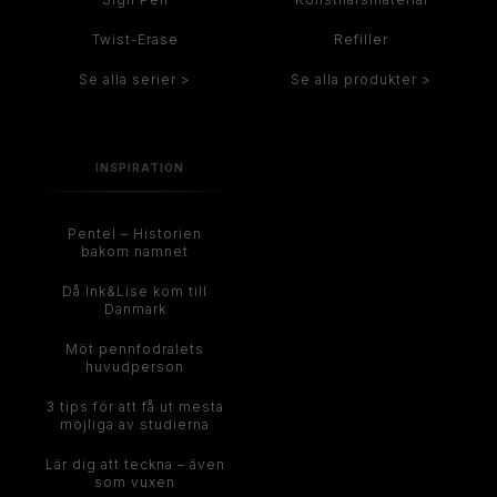
Twist-Erase
Refiller
Se alla serier >
Se alla produkter >
INSPIRATION
Pentel – Historien
bakom namnet
Då Ink&Lise kom till
Danmark
Möt pennfodralets
huvudperson
3 tips för att få ut mesta
möjliga av studierna
Lär dig att teckna – även
som vuxen