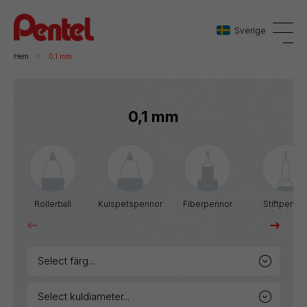
Sverige
Hem
0,1 mm
Danmark
0,1 mm
Sverige
Norge
Rollerball
Kulspetspennor
Fiberpennor
Stiftpenno
select färg...
select kuldiameter...