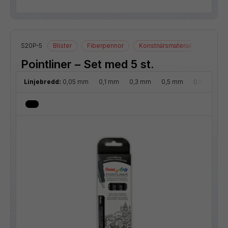
S20P-5
Blister
Fiberpennor
Konstnärsmaterial
Ritmate
Pointliner – Set med 5 st.
Linjebredd:
0,05 mm
0,1 mm
0,3 mm
0,5 mm
0,8 mm