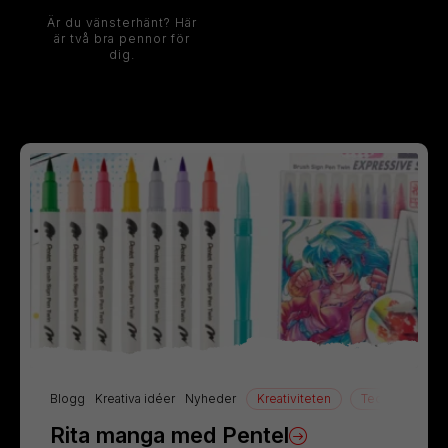
Är du vänsterhänt? Här
är två bra pennor för
dig.
Blogg
Kreativa idéer
Nyheder
Kreativiteten
Teckning
Rita manga med Pentel